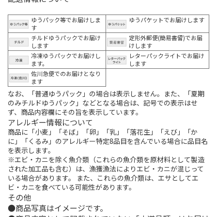
ゆうパック等でお届けしま
ゆうパケットでお届けします
す
チルドゆうパックでお届け
定形外郵便(簡易書留)でお届
します
けします
冷凍ゆうパックでお届けし
レターパックライトでお届け
ます。
します
佐川急便でのお届けとなり
ます
なお、「普通ゆうパック」の場合は表示しません。また、「夏期
のみチルドゆうパック」などとなる場合は、記号での表示はせ
ず、商品内容欄にその旨を表示しています。
アレルギー情報について
商品に「小麦」「そば」「卵」「乳」「落花生」「えび」「か
に」「くるみ」のアレルギー特定8品目を含んでいる場合に品目名
を表示します。
※エビ・カニを除く魚介類（これらの魚介類を原材料として製造
された加工品も含む）は、漁獲漁法によりエビ・カニが混じって
いる場合があります。 また、これらの魚介類は、エサとしてエ
ビ・カニを食べている可能性があります。
その他
商品写真はイメージです。