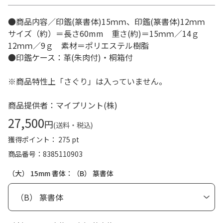
●商品内容／印鑑(篆書体)15ｍｍ、印鑑(篆書体)12ｍｍ
サイズ（約）＝長さ60mm 重さ(約)＝15ｍｍ／14ｇ
12ｍｍ／9ｇ 素材＝ポリエステル樹脂
●印鑑ケース：革(朱肉付)・桐箱付
※商品特性上「さぐり」は入っていません。
商品提供者：マイプリント(株)
27,500
円
(送料・税込)
獲得ポイント： 275 pt
商品番号
8385110903
（大） 15mm 書体：（B） 篆書体