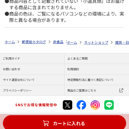
商品内容として記載されていない「小道具類」はお届け
する商品に含まれておりません。
商品の色は、ご覧になるパソコンなどの環境により、実
際と異なる場合があります。
ホーム
郵便局カタログ
非食品
実印・銀行印（認印）
くまのプー
ホーム
ネットショップ
雑貨・日
ご利用ガイド
よくあるご質問
お問い合わせ
利用規約
サイト運営会社について
特定商取引法に基づく表記について
プライバシーポリシー
商品のご提案はこちら
SNSでお得な情報発信中
カートに入れる
Copyright (C) JAPAN POST Co.,Ltd. All Rights Reserved.