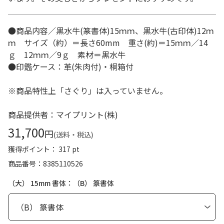
●商品内容／黒水牛(篆書体)15ｍｍ、黒水牛(古印体)12ｍ
ｍ サイズ（約）＝長さ60mm 重さ(約)＝15ｍｍ／14
ｇ 12ｍｍ／9ｇ 素材＝黒水牛
●印鑑ケース：革(朱肉付)・桐箱付
※商品特性上「さぐり」は入っていません。
商品提供者：マイプリント(株)
31,700
円
(送料・税込)
獲得ポイント： 317 pt
商品番号
8385110526
（大） 15mm 書体：（B） 篆書体