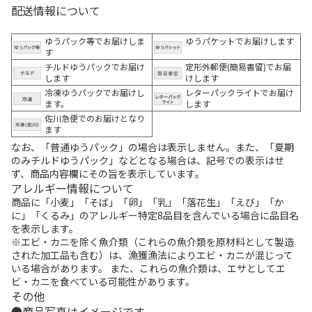
配送情報について
ゆうパック等でお届けしま
ゆうパケットでお届けします
す
チルドゆうパックでお届け
定形外郵便(簡易書留)でお届
します
けします
冷凍ゆうパックでお届けし
レターパックライトでお届け
ます。
します
佐川急便でのお届けとなり
ます
なお、「普通ゆうパック」の場合は表示しません。また、「夏期
のみチルドゆうパック」などとなる場合は、記号での表示はせ
ず、商品内容欄にその旨を表示しています。
アレルギー情報について
商品に「小麦」「そば」「卵」「乳」「落花生」「えび」「か
に」「くるみ」のアレルギー特定8品目を含んでいる場合に品目名
を表示します。
※エビ・カニを除く魚介類（これらの魚介類を原材料として製造
された加工品も含む）は、漁獲漁法によりエビ・カニが混じって
いる場合があります。 また、これらの魚介類は、エサとしてエ
ビ・カニを食べている可能性があります。
その他
商品写真はイメージです。