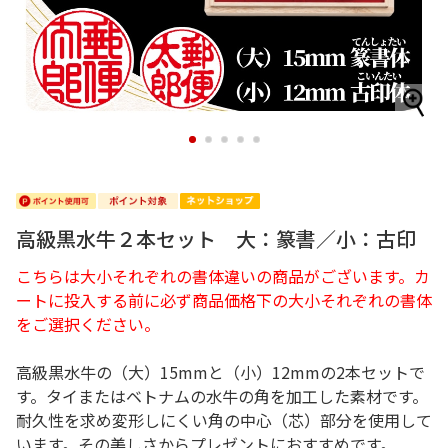
1
2
3
4
5
高級黒水牛２本セット 大：篆書／小：古印
こちらは大小それぞれの書体違いの商品がございます。カ
ートに投入する前に必ず商品価格下の大小それぞれの書体
をご選択ください。
高級黒水牛の（大）15mmと（小）12mmの2本セットで
す。タイまたはベトナムの水牛の角を加工した素材です。
耐久性を求め変形しにくい角の中心（芯）部分を使用して
います。その美しさからプレゼントにおすすめです。