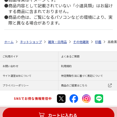
商品内容として記載されていない「小道具類」はお届け
する商品に含まれておりません。
商品の色は、ご覧になるパソコンなどの環境により、実
際と異なる場合があります。
ホーム
ネットショップ
雑貨・日用品
その他雑貨
印鑑
高級黒
ご利用ガイド
よくあるご質問
お問い合わせ
利用規約
サイト運営会社について
特定商取引法に基づく表記について
プライバシーポリシー
商品のご提案はこちら
SNSでお得な情報発信中
カートに入れる