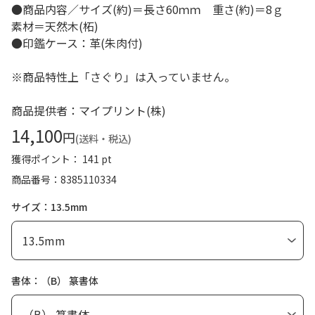
●商品内容／サイズ(約)＝長さ60ｍｍ 重さ(約)＝8ｇ
素材＝天然木(柘)
●印鑑ケース：革(朱肉付)
※商品特性上「さぐり」は入っていません。
商品提供者：マイプリント(株)
14,100
円
(送料・税込)
獲得ポイント： 141 pt
商品番号
8385110334
サイズ：13.5mm
書体：（B） 篆書体