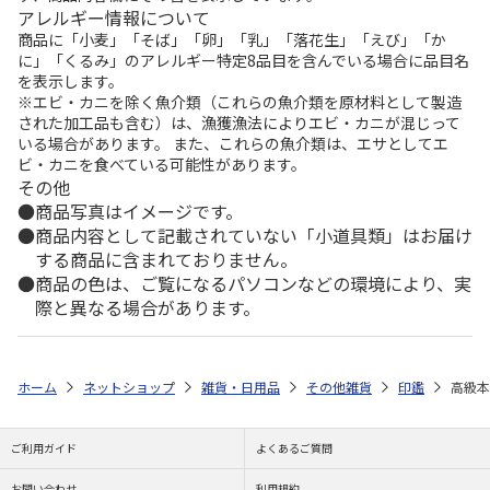
アレルギー情報について
商品に「小麦」「そば」「卵」「乳」「落花生」「えび」「か
に」「くるみ」のアレルギー特定8品目を含んでいる場合に品目名
を表示します。
※エビ・カニを除く魚介類（これらの魚介類を原材料として製造
された加工品も含む）は、漁獲漁法によりエビ・カニが混じって
いる場合があります。 また、これらの魚介類は、エサとしてエ
ビ・カニを食べている可能性があります。
その他
商品写真はイメージです。
商品内容として記載されていない「小道具類」はお届け
する商品に含まれておりません。
商品の色は、ご覧になるパソコンなどの環境により、実
際と異なる場合があります。
ホーム
ネットショップ
雑貨・日用品
その他雑貨
印鑑
高級本
ご利用ガイド
よくあるご質問
お問い合わせ
利用規約