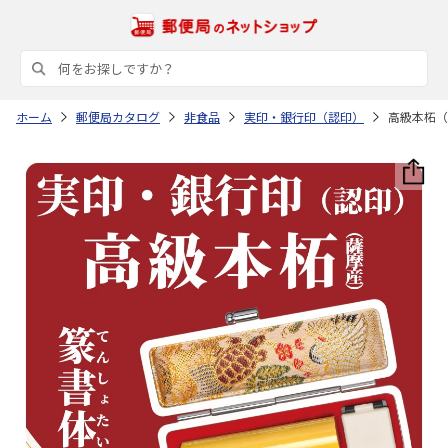
ホーム
郵便局カタログ
非食品
実印・銀行印（認印）
高級本柘（