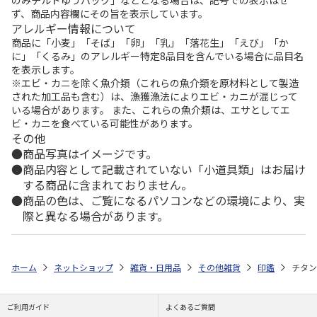
ず、商品内容欄にその旨を表示しています。
アレルギー情報について
商品に「小麦」「そば」「卵」「乳」「落花生」「えび」「か
に」「くるみ」のアレルギー特定8品目を含んでいる場合に品目名
を表示します。
※エビ・カニを除く魚介類（これらの魚介類を原材料として製造
された加工品も含む）は、漁獲漁法によりエビ・カニが混じって
いる場合があります。 また、これらの魚介類は、エサとしてエ
ビ・カニを食べている可能性があります。
その他
商品写真はイメージです。
商品内容として記載されていない「小道具類」はお届け
する商品に含まれておりません。
商品の色は、ご覧になるパソコンなどの環境により、実
際と異なる場合があります。
ホーム
ネットショップ
雑貨・日用品
その他雑貨
印鑑
チタン
ご利用ガイド
よくあるご質問