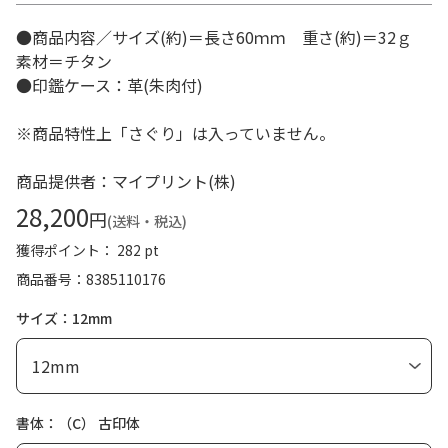
●商品内容／サイズ(約)＝長さ60ｍｍ 重さ(約)＝32ｇ
素材＝チタン
●印鑑ケース：革(朱肉付)
※商品特性上「さぐり」は入っていません。
商品提供者：マイプリント(株)
28,200
円
(送料・税込)
獲得ポイント： 282 pt
商品番号
8385110176
サイズ：12mm
書体：（C） 古印体