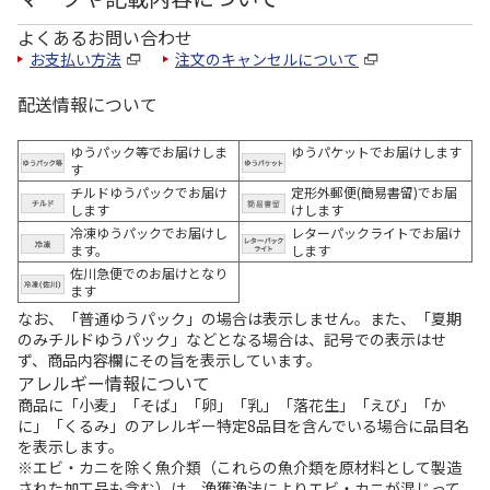
よくあるお問い合わせ
お支払い方法
注文のキャンセルについて
配送情報について
ゆうパック等でお届けしま
ゆうパケットでお届けします
す
チルドゆうパックでお届け
定形外郵便(簡易書留)でお届
します
けします
冷凍ゆうパックでお届けし
レターパックライトでお届け
ます。
します
佐川急便でのお届けとなり
ます
なお、「普通ゆうパック」の場合は表示しません。また、「夏期
のみチルドゆうパック」などとなる場合は、記号での表示はせ
ず、商品内容欄にその旨を表示しています。
アレルギー情報について
商品に「小麦」「そば」「卵」「乳」「落花生」「えび」「か
に」「くるみ」のアレルギー特定8品目を含んでいる場合に品目名
を表示します。
※エビ・カニを除く魚介類（これらの魚介類を原材料として製造
された加工品も含む）は、漁獲漁法によりエビ・カニが混じって