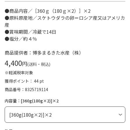
●商品内容／［360ｇ（180ｇ×2）］×2
●原料原産地／スケトウダラの卵＝ロシア産又はアメリカ
産
●賞味期間／冷蔵で14日
●塩分／約４％
商品提供者：博多まるきた水産（株）
4,400
円
(送料・税込)
※軽減税率対象
獲得ポイント： 44 pt
商品番号
8325719114
内容量：[360g(180g×2)]×2