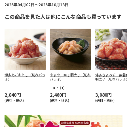
2026年04月02日～2026年10月18日
この商品を見た人は他にこんな商品も買っています
博多あごおとし（切れバラ
やまや 辛子明太子（切れ
博多きよみず 無着
子）
バラ子）
明太子（切れバラ子
4.7
（3）
2,840円
2,460円
3,080円
(送料・税込)
(送料・税込)
(送料・税込)