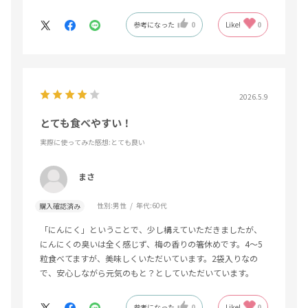
参考になった
0
Like!
0
2026.5.9
とても食べやすい！
実際に使ってみた感想
:とても良い
まさ
性別:
男性
年代:
60代
購入確認済み
「にんにく」ということで、少し構えていただきましたが、
にんにくの臭いは全く感じず、梅の香りの箸休めです。4〜5
粒食べてますが、美味しくいただいています。2袋入りなの
で、安心しながら元気のもと？としていただいています。
参考になった
0
Like!
0