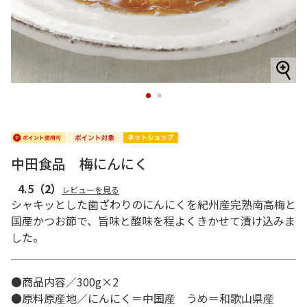
1
2
中田食品 梅にんにく
4.5
（2）
レビューを見る
シャキッとした歯ざわりのにんにくを紀州産完熟南高梅と
国産かつお節で、旨味と酸味を程よくきかせて漬け込みま
した。
●商品内容／300g×2
●原料原産地／にんにく＝中国産 うめ＝和歌山県産