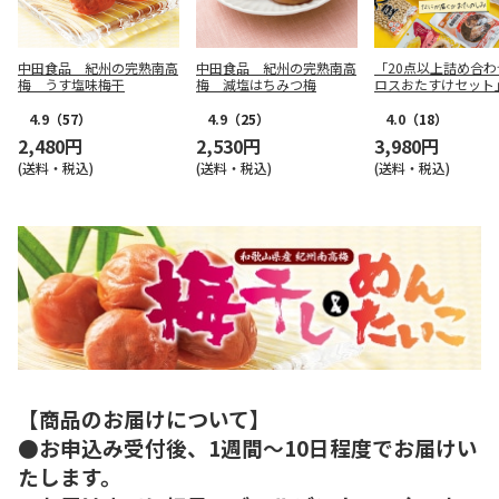
中田食品 紀州の完熟南高
中田食品 紀州の完熟南高
「20点以上詰め合わ
梅 うす塩味梅干
梅 減塩はちみつ梅
ロスおたすけセット
4.9
（57）
4.9
（25）
4.0
（18）
2,480円
2,530円
3,980円
(送料・税込)
(送料・税込)
(送料・税込)
【商品のお届けについて】
●お申込み受付後、1週間～10日程度でお届けい
たします。