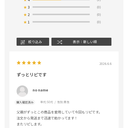
★
3
(0)
★
2
(0)
★
1
(0)
絞り込み
表示：新しい順
2026.6.6
ずっとリピです
no name
年代:
50代
性別:
男性
購入確認済み
父親がずっとこの商品を愛用していて今回もリピです。
注文から発送まで迅速で助かってます！
またリピします。