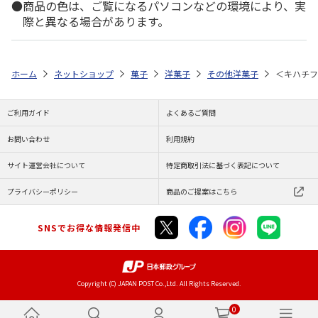
商品の色は、ご覧になるパソコンなどの環境により、実
際と異なる場合があります。
ホーム
ネットショップ
菓子
洋菓子
その他洋菓子
＜キハチフ
ご利用ガイド
よくあるご質問
お問い合わせ
利用規約
サイト運営会社について
特定商取引法に基づく表記について
プライバシーポリシー
商品のご提案はこちら
SNSでお得な情報発信中
Copyright (C) JAPAN POST Co.,Ltd. All Rights Reserved.
0