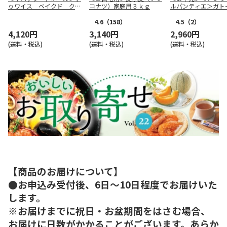
ゥワイス ベイクド クッ
コナツ）家庭用３ｋｇ
ルパンティエ＞ガト
キーＢ（１５個）
ュイ・アソート Ｍ
ス
4.6
（158）
4.5
（2）
4,120円
3,140円
2,960円
(送料・税込)
(送料・税込)
(送料・税込)
【商品のお届けについて】
●お申込み受付後、6日～10日程度でお届けいた
します。
※お届けまでに祝日・お盆期間をはさむ場合、
お届けに日数がかかることがございます。あらか