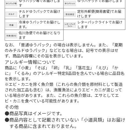
ゆうパック等でお届けしま
ゆうパケットでお届けします
す
チルドゆうパックでお届け
定形外郵便(簡易書留)でお届
します
けします
冷凍ゆうパックでお届けし
レターパックライトでお届け
ます。
します
佐川急便でのお届けとなり
ます
なお、「普通ゆうパック」の場合は表示しません。また、「夏期
のみチルドゆうパック」などとなる場合は、記号での表示はせ
ず、商品内容欄にその旨を表示しています。
アレルギー情報について
商品に「小麦」「そば」「卵」「乳」「落花生」「えび」「か
に」「くるみ」のアレルギー特定8品目を含んでいる場合に品目名
を表示します。
※エビ・カニを除く魚介類（これらの魚介類を原材料として製造
された加工品も含む）は、漁獲漁法によりエビ・カニが混じって
いる場合があります。 また、これらの魚介類は、エサとしてエ
ビ・カニを食べている可能性があります。
その他
商品写真はイメージです。
商品内容として記載されていない「小道具類」はお届け
する商品に含まれておりません。