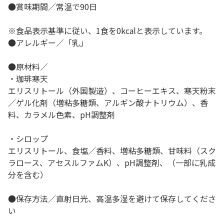
●賞味期間／常温で90日
※食品表示基準に従い、1食を0kcalと表示しています。
●アレルギー／「乳」
●原材料／
・珈琲寒天
エリスリトール（外国製造）、コーヒーエキス、寒天粉末
／ゲル化剤（増粘多糖類、アルギン酸ナトリウム）、香
料、カラメル色素、pH調整剤
・シロップ
エリスリトール、食塩／香料、増粘多糖類、甘味料（スク
ラロース、アセスルファムK）、pH調整剤、（一部に乳成
分を含む）
●保存方法／直射日光、高温多湿を避けて保存してくださ
い