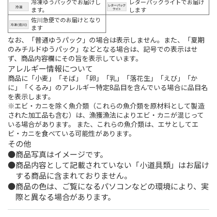
冷凍ゆうパックでお届けし
レターパックライトでお届け
ます。
します
佐川急便でのお届けとなり
ます
なお、「普通ゆうパック」の場合は表示しません。また、「夏期
のみチルドゆうパック」などとなる場合は、記号での表示はせ
ず、商品内容欄にその旨を表示しています。
アレルギー情報について
商品に「小麦」「そば」「卵」「乳」「落花生」「えび」「か
に」「くるみ」のアレルギー特定8品目を含んでいる場合に品目名
を表示します。
※エビ・カニを除く魚介類（これらの魚介類を原材料として製造
された加工品も含む）は、漁獲漁法によりエビ・カニが混じって
いる場合があります。 また、これらの魚介類は、エサとしてエ
ビ・カニを食べている可能性があります。
その他
商品写真はイメージです。
商品内容として記載されていない「小道具類」はお届け
する商品に含まれておりません。
商品の色は、ご覧になるパソコンなどの環境により、実
際と異なる場合があります。