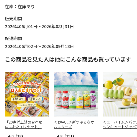
在庫
在庫あり
販売期間
2026年06月01日～2026年08月31日
配送期間
2026年06月02日～2026年09月18日
この商品を見た人は他にこんな商品も買っています
「20点以上詰め合わせ！
＜お中元＞新つぶらなオー
＜ユーハイム＞バウ
ロスおたすけセット」
ルスターズ
ヘンキュートジャパ
セット
4.0
（18）
4.8
（191）