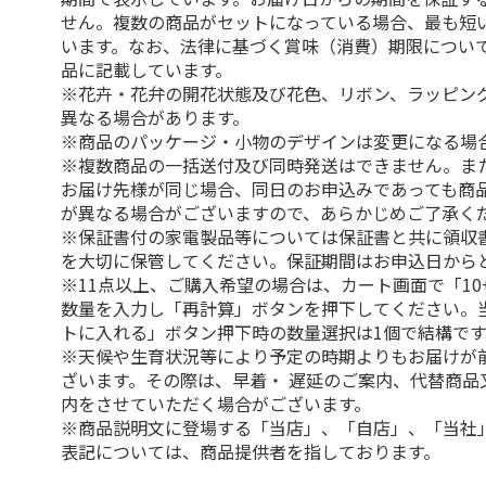
せん。複数の商品がセットになっている場合、最も短
います。なお、法律に基づく賞味（消費）期限につい
品に記載しています。
※花卉・花弁の開花状態及び花色、リボン、ラッピング
異なる場合があります。
※商品のパッケージ・小物のデザインは変更になる場
※複数商品の一括送付及び同時発送はできません。ま
お届け先様が同じ場合、同日のお申込みであっても商
が異なる場合がございますので、あらかじめご了承く
※保証書付の家電製品等については保証書と共に領収
を大切に保管してください。保証期間はお申込日から
※11点以上、ご購入希望の場合は、カート画面で「10
数量を入力し「再計算」ボタンを押下してください。
トに入れる」ボタン押下時の数量選択は1個で結構です
※天候や生育状況等により予定の時期よりもお届けが
ざいます。その際は、早着・ 遅延のご案内、代替商品
内をさせていただく場合がございます。
※商品説明文に登場する「当店」、「自店」、「当社
表記については、商品提供者を指しております。