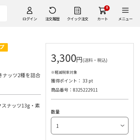
0
ログイン
注文履歴
クイック注文
カート
メニュー
3,300
円
(送料・税込)
※軽減税率対象
きナッツ2種を詰合
獲得ポイント： 33 pt
商品番号
8325222911
スナッツ13g・素
数量