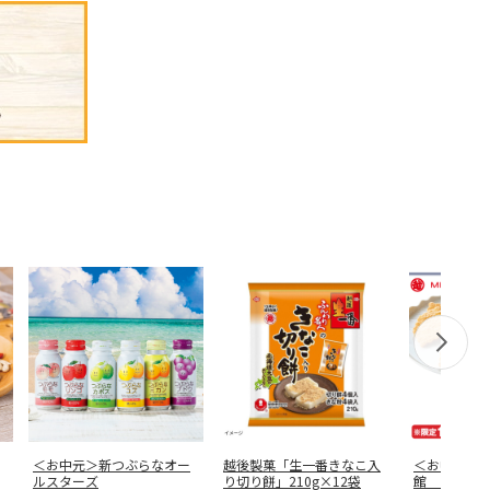
＜お中元＞新つぶらなオー
越後製菓「生一番きなこ入
＜お中元＞
ルスターズ
り切り餅」210g×12袋
館 限定ギ