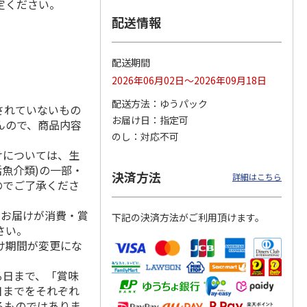
定ください。
配送情報
＞こは
＜お中元＞【冷凍】
夢と希望の金平糖12
＜木村屋總本店＞酒
配送期間
たより
＜八天堂＞まるでア
か月コース(北海道
種五色 １０個入
2026年06月02日～2026年09月18日
イスなくりーむパン
へお届け)
６個
5.0
…
（1）
5.0
（1）
配送方法
ゆうパック
されていないもの
3,400円
2,600円
3,670円
お届け日
指定可
んので、商品内容
(送料・税込)
(送料・税込)
(送料・税込)
のし
対応不可
けについては、生
活魚介類)の一部・
決済方法
詳細はこちら
のでご了承くださ
、お届けが消費・賞
下記の決済方法がご利用頂けます。
さい。
け期間が変更にな
る日まで、「賞味
日までをそれぞれ
るものではありま