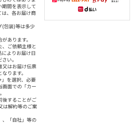
い期間を表示して
ては、各お届け商
(包装)等は多少
合があります。
た、ご依頼主様と
品によりお届け日
ださい。
書又はお届け伝票
となります。
+」を選択、必要
当画面での「カー
。
前後することがご
又は解約等のご案
」、「自社」等の