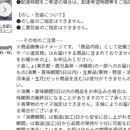
●配達時間をご希望の場合は、配達希望時間帯をご指
【のし・包装について】
●のし紙のご指定はできません。
と希望の金平糖12
【冷凍】＜八天堂＞
＜アンデ＞人気のデ
＜みどり製菓
●二重包装のご指定はできません。
月コース
ミニくりーむパン
ニッシュ ４種セッ
く糖 星の
１０個詰合せ
ト
３個セット
----その他のご注意----
5.0
（1）
※商品画像はイメージです。「商品内容」として記載
,000円
3,200円
3,480円
2,420円
や「小道具類」はお届けする商品に含まれておりませ
送料・税込)
(送料・税込)
(送料・税込)
(送料・税込)
をお確かめの上、お申込みください。
※島しょ(東京都・鹿児島県・沖縄県)の一部へのお届
もの(消費・賞味期間5日以内)・生鮮品(果物・野菜・
冷凍品・生花(セット商品を含む)は受付ができません
い。
※消費・賞味期間5日以内の商品をお申込みの場合は
味期限の最終日になることがありますのでご了承くだ
※青果物のサイズ指定はできません。天候によりお届
る場合がございます。
※「消費期間」は製造(加工)日から安全に召し上がれ
期間」は製造(加工)日から品質の保持が十分に可能な
期間で表示しています。お届け日からの期間を保証す