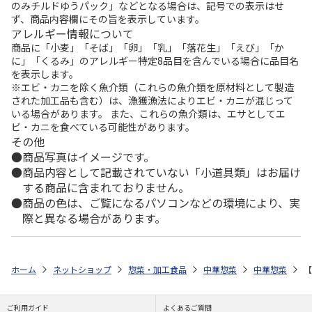
のみチルドゆうパック」などとなる場合は、記号での表示はせ
ず、商品内容欄にその旨を表示しています。
アレルギー情報について
商品に「小麦」「そば」「卵」「乳」「落花生」「えび」「か
に」「くるみ」のアレルギー特定8品目を含んでいる場合に品目名
を表示します。
※エビ・カニを除く魚介類（これらの魚介類を原材料として製造
された加工品も含む）は、漁獲漁法によりエビ・カニが混じって
いる場合があります。 また、これらの魚介類は、エサとしてエ
ビ・カニを食べている可能性があります。
その他
商品写真はイメージです。
商品内容として記載されていない「小道具類」はお届け
する商品に含まれておりません。
商品の色は、ご覧になるパソコンなどの環境により、実
際と異なる場合があります。
ホーム
ネットショップ
惣菜・加工食品
中華惣菜
中華惣菜
【
ご利用ガイド
よくあるご質問