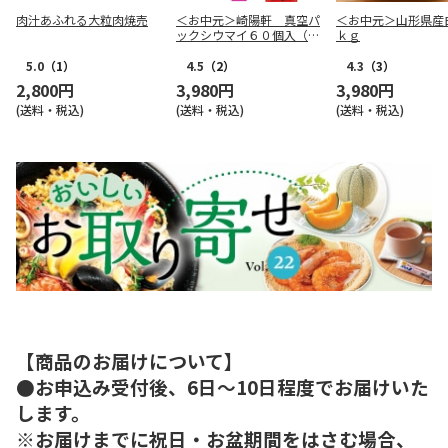
肉汁あふれる大粒肉焼売
＜お中元＞崎陽軒 真空パ
＜お中元＞山形県産
ックシウマイ６０個入（東
ｋｇ
日本版）
5.0
（1）
4.5
（2）
4.3
（3）
2,800円
3,980円
3,980円
(送料・税込)
(送料・税込)
(送料・税込)
【商品のお届けについて】
●お申込み受付後、6日～10日程度でお届けいた
します。
※お届けまでに祝日・お盆期間をはさむ場合、