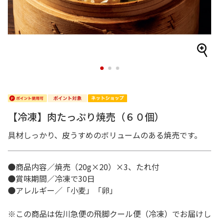
1
2
3
【冷凍】肉たっぷり焼売（６０個）
具材しっかり、皮うすめのボリュームのある焼売です。
●商品内容／焼売（20g×20）×3、たれ付
●賞味期間／冷凍で30日
●アレルギー／「小麦」「卵」
※この商品は佐川急便の飛脚クール便（冷凍）でお届けし