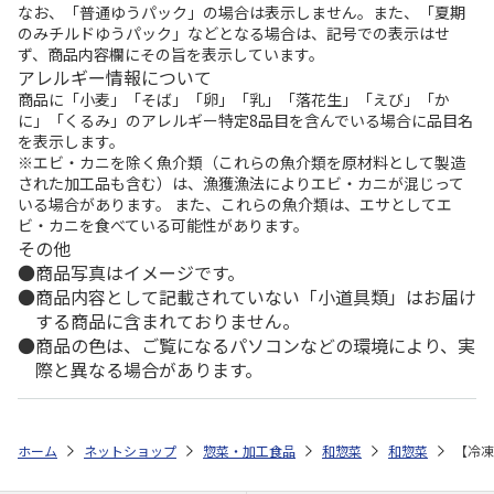
なお、「普通ゆうパック」の場合は表示しません。また、「夏期
のみチルドゆうパック」などとなる場合は、記号での表示はせ
ず、商品内容欄にその旨を表示しています。
アレルギー情報について
商品に「小麦」「そば」「卵」「乳」「落花生」「えび」「か
に」「くるみ」のアレルギー特定8品目を含んでいる場合に品目名
を表示します。
※エビ・カニを除く魚介類（これらの魚介類を原材料として製造
された加工品も含む）は、漁獲漁法によりエビ・カニが混じって
いる場合があります。 また、これらの魚介類は、エサとしてエ
ビ・カニを食べている可能性があります。
その他
商品写真はイメージです。
商品内容として記載されていない「小道具類」はお届け
する商品に含まれておりません。
商品の色は、ご覧になるパソコンなどの環境により、実
際と異なる場合があります。
ホーム
ネットショップ
惣菜・加工食品
和惣菜
和惣菜
【冷凍