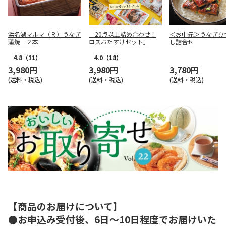
浜名湖マルマ（Ｒ）うなぎ
「20点以上詰め合わせ！
＜お中元＞うなぎひ
蒲焼 ２本
ロスおたすけセット」
し詰合せ
4.8
（11）
4.0
（18）
3,980円
3,980円
3,780円
(送料・税込)
(送料・税込)
(送料・税込)
【商品のお届けについて】
●お申込み受付後、6日～10日程度でお届けいた