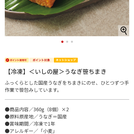
1
2
3
【冷凍】＜いしの屋＞うなぎ笹ちまき
ふっくらとした国産うなぎをちまきにのせ、ひとつずつ手
作業で笹包みしています。
●商品内容／360g（8個）×2
●原料原産地／うなぎ＝国産
●賞味期間／冷凍で1年
●アレルギー／「小麦」