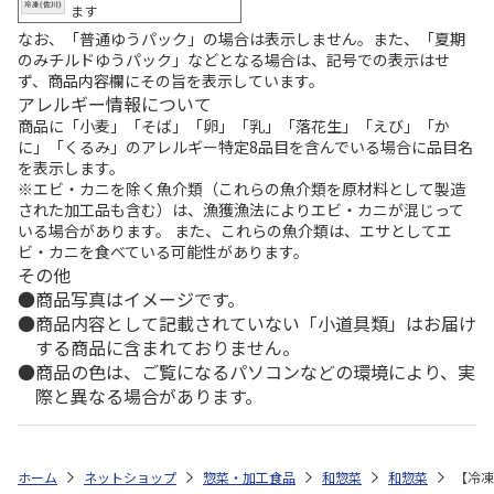
ます
なお、「普通ゆうパック」の場合は表示しません。また、「夏期
のみチルドゆうパック」などとなる場合は、記号での表示はせ
ず、商品内容欄にその旨を表示しています。
アレルギー情報について
商品に「小麦」「そば」「卵」「乳」「落花生」「えび」「か
に」「くるみ」のアレルギー特定8品目を含んでいる場合に品目名
を表示します。
※エビ・カニを除く魚介類（これらの魚介類を原材料として製造
された加工品も含む）は、漁獲漁法によりエビ・カニが混じって
いる場合があります。 また、これらの魚介類は、エサとしてエ
ビ・カニを食べている可能性があります。
その他
商品写真はイメージです。
商品内容として記載されていない「小道具類」はお届け
する商品に含まれておりません。
商品の色は、ご覧になるパソコンなどの環境により、実
際と異なる場合があります。
ホーム
ネットショップ
惣菜・加工食品
和惣菜
和惣菜
【冷凍