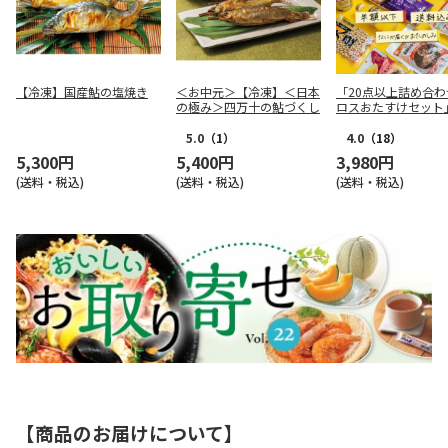
【冷凍】国産鮎の塩焼き
＜お中元＞【冷凍】＜日本
「20点以上詰め合わ
の極み＞四万十の鮎づくし
ロスおたすけセット
5.0
（1）
4.0
（18）
5,300円
5,400円
3,980円
(送料・税込)
(送料・税込)
(送料・税込)
【商品のお届けについて】