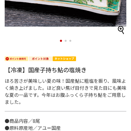
1
2
3
【冷凍】国産子持ち鮎の塩焼き
ほろ苦さが美味しい夏の味！国産鮎に粗塩を振り、風味よ
く焼き上げました。ほど良い焦げ目付きで見た目にも美味
な夏の一品です。今年はお腹ふっくら子持ち鮎をご用意し
ました。
●商品内容／8尾
●原料原産地／アユ＝国産