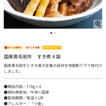
1
2
国産黒毛和牛 すき煮４袋
国産黒毛和牛とすき焼き定番の具材を特製割り下で味付け
しました。
●商品内容／170g×4
●原料原産地／牛肉＝国産
●賞味期間／常温で1年
●アレルギー／「小麦」