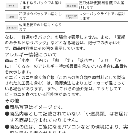
チルドゆうパックでお届け
定形外郵便(簡易書留)でお届
します
けします
冷凍ゆうパックでお届けし
レターパックライトでお届け
ます。
します
佐川急便でのお届けとなり
ます
なお、「普通ゆうパック」の場合は表示しません。また、「夏期
のみチルドゆうパック」などとなる場合は、記号での表示はせ
ず、商品内容欄にその旨を表示しています。
アレルギー情報について
商品に「小麦」「そば」「卵」「乳」「落花生」「えび」「か
に」「くるみ」のアレルギー特定8品目を含んでいる場合に品目名
を表示します。
※エビ・カニを除く魚介類（これらの魚介類を原材料として製造
された加工品も含む）は、漁獲漁法によりエビ・カニが混じって
いる場合があります。 また、これらの魚介類は、エサとしてエ
ビ・カニを食べている可能性があります。
その他
商品写真はイメージです。
商品内容として記載されていない「小道具類」はお届け
する商品に含まれておりません。
商品の色は、ご覧になるパソコンなどの環境により、実