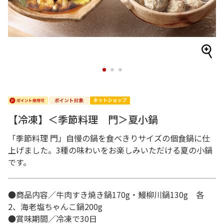
1
2
3
【冷凍】＜季節料理 門＞夏小鍋
「季節料理 門」自慢の鍋を食べきりサイズの個食鍋に仕
上げました。3種の味わいをお楽しみいただける夏の小鍋
です。
●商品内容／牛肉すき焼き鍋170g・鰻柳川鍋130g 各
2、海老塩ちゃんこ鍋200g
●賞味期間／冷凍で30日