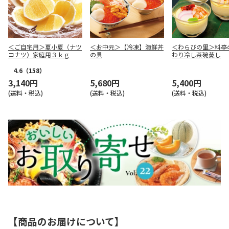
＜ご自宅用＞夏小夏（ナツ
＜お中元＞【冷凍】海鮮丼
＜わらびの里＞料亭
コナツ）家庭用３ｋｇ
の具
わり冷し茶碗蒸し
4.6
（158）
3,140円
5,680円
5,400円
(送料・税込)
(送料・税込)
(送料・税込)
【商品のお届けについて】