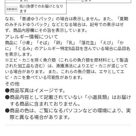
佐川急便でのお届けとなり
ます
なお、「普通ゆうパック」の場合は表示しません。また、「夏期
のみチルドゆうパック」などとなる場合は、記号での表示はせ
ず、商品内容欄にその旨を表示しています。
アレルギー情報について
商品に「小麦」「そば」「卵」「乳」「落花生」「えび」「か
に」「くるみ」のアレルギー特定8品目を含んでいる場合に品目名
を表示します。
※エビ・カニを除く魚介類（これらの魚介類を原材料として製造
された加工品も含む）は、漁獲漁法によりエビ・カニが混じって
いる場合があります。 また、これらの魚介類は、エサとしてエ
ビ・カニを食べている可能性があります。
その他
商品写真はイメージです。
商品内容として記載されていない「小道具類」はお届け
する商品に含まれておりません。
商品の色は、ご覧になるパソコンなどの環境により、実
際と異なる場合があります。