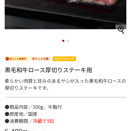
1
2
黒毛和牛ロース厚切りステーキ用
柔らかい肉質と甘みのあるサシが入った黒毛和牛ロースの
厚切りステーキです。
●商品内容／300g、牛脂付
●原産地／国産
●消費期間／
冷蔵で5日