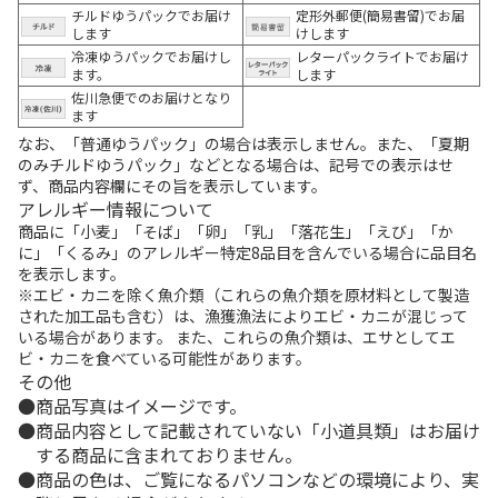
チルドゆうパックでお届け
定形外郵便(簡易書留)でお届
します
けします
冷凍ゆうパックでお届けし
レターパックライトでお届け
ます。
します
佐川急便でのお届けとなり
ます
なお、「普通ゆうパック」の場合は表示しません。また、「夏期
のみチルドゆうパック」などとなる場合は、記号での表示はせ
ず、商品内容欄にその旨を表示しています。
アレルギー情報について
商品に「小麦」「そば」「卵」「乳」「落花生」「えび」「か
に」「くるみ」のアレルギー特定8品目を含んでいる場合に品目名
を表示します。
※エビ・カニを除く魚介類（これらの魚介類を原材料として製造
された加工品も含む）は、漁獲漁法によりエビ・カニが混じって
いる場合があります。 また、これらの魚介類は、エサとしてエ
ビ・カニを食べている可能性があります。
その他
商品写真はイメージです。
商品内容として記載されていない「小道具類」はお届け
する商品に含まれておりません。
商品の色は、ご覧になるパソコンなどの環境により、実