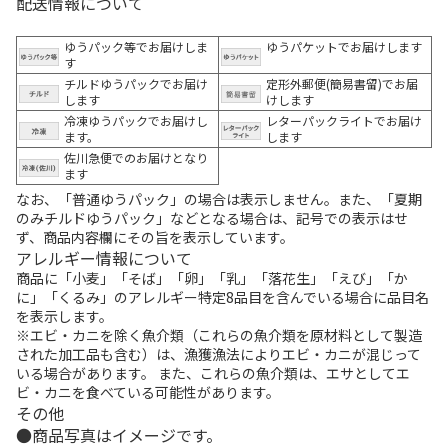
配送情報について
ゆうパック等でお届けしま
ゆうパケットでお届けします
す
チルドゆうパックでお届け
定形外郵便(簡易書留)でお届
します
けします
冷凍ゆうパックでお届けし
レターパックライトでお届け
ます。
します
佐川急便でのお届けとなり
ます
なお、「普通ゆうパック」の場合は表示しません。また、「夏期
のみチルドゆうパック」などとなる場合は、記号での表示はせ
ず、商品内容欄にその旨を表示しています。
アレルギー情報について
商品に「小麦」「そば」「卵」「乳」「落花生」「えび」「か
に」「くるみ」のアレルギー特定8品目を含んでいる場合に品目名
を表示します。
※エビ・カニを除く魚介類（これらの魚介類を原材料として製造
された加工品も含む）は、漁獲漁法によりエビ・カニが混じって
いる場合があります。 また、これらの魚介類は、エサとしてエ
ビ・カニを食べている可能性があります。
その他
商品写真はイメージです。