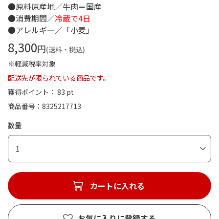
●原料原産地／牛肉＝国産
●消費期間／
冷蔵で4日
●アレルギー／「小麦」
8,300
円
(送料・税込)
※軽減税率対象
配送先が限られている商品です。
獲得ポイント： 83 pt
商品番号
8325217713
数量
1
カートに入れる
お気に入りに登録する