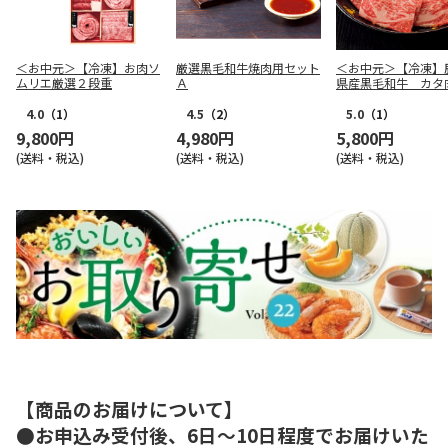
＜お中元＞【冷凍】お肉ソ
厳選黒毛和牛焼肉用セット
＜お中元＞【冷凍】
ムリエ厳選２段重
Ａ
県産黒毛和牛 カタ
用（６２０ｇ）
4.0
（1）
4.5
（2）
5.0
（1）
9,800円
4,980円
5,800円
(送料・税込)
(送料・税込)
(送料・税込)
【商品のお届けについて】
●お申込み受付後、6日～10日程度でお届けいた