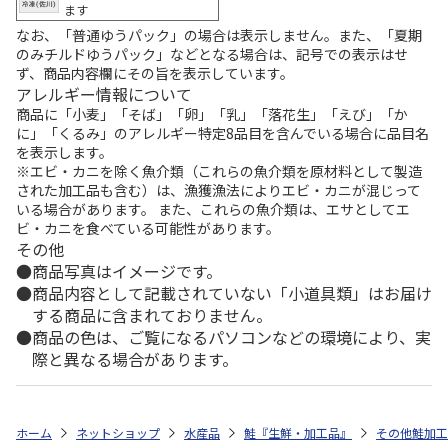
ます
なお、「普通ゆうパック」の場合は表示しません。また、「夏期
のみチルドゆうパック」などとなる場合は、記号での表示はせ
ず、商品内容欄にその旨を表示しています。
アレルギー情報について
商品に「小麦」「そば」「卵」「乳」「落花生」「えび」「か
に」「くるみ」のアレルギー特定8品目を含んでいる場合に品目名
を表示します。
※エビ・カニを除く魚介類（これらの魚介類を原材料として製造
された加工品も含む）は、漁獲漁法によりエビ・カニが混じって
いる場合があります。 また、これらの魚介類は、エサとしてエ
ビ・カニを食べている可能性があります。
その他
商品写真はイメージです。
商品内容として記載されていない「小道具類」はお届け
する商品に含まれておりません。
商品の色は、ご覧になるパソコンなどの環境により、実
際と異なる場合があります。
ホーム
ネットショップ
水産品
鮭『生鮮・加工品』
その他鮭加工