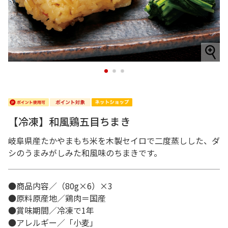
1
2
3
【冷凍】和風鶏五目ちまき
岐阜県産たかやまもち米を木製セイロで二度蒸しした、ダ
シのうまみがしみた和風味のちまきです。
●商品内容／（80g×6）×3
●原料原産地／鶏肉＝国産
●賞味期間／冷凍で1年
●アレルギー／「小麦」