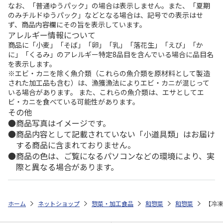
なお、「普通ゆうパック」の場合は表示しません。また、「夏期
のみチルドゆうパック」などとなる場合は、記号での表示はせ
ず、商品内容欄にその旨を表示しています。
アレルギー情報について
商品に「小麦」「そば」「卵」「乳」「落花生」「えび」「か
に」「くるみ」のアレルギー特定8品目を含んでいる場合に品目名
を表示します。
※エビ・カニを除く魚介類（これらの魚介類を原材料として製造
された加工品も含む）は、漁獲漁法によりエビ・カニが混じって
いる場合があります。 また、これらの魚介類は、エサとしてエ
ビ・カニを食べている可能性があります。
その他
商品写真はイメージです。
商品内容として記載されていない「小道具類」はお届け
する商品に含まれておりません。
商品の色は、ご覧になるパソコンなどの環境により、実
際と異なる場合があります。
ホーム
ネットショップ
惣菜・加工食品
和惣菜
和惣菜
【冷凍