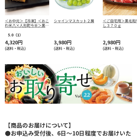
＜お中元＞【冷凍】＜おこ
シャインマスカット２房
＜ご自宅用＞黒毛和
わ米八×人形町今半＞黒毛
し３７０ｇ
和牛のすき焼きおこわＡ
5.0
（1）
4,320円
3,980円
2,980円
(送料・税込)
(送料・税込)
(送料・税込)
【商品のお届けについて】
●お申込み受付後、6日～10日程度でお届けいた