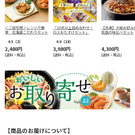
＜ご自宅用＞レンジで簡
「20点以上詰め合わせ！
【冷凍】大阪お好み
単 北海道こだわりセット
ロスおたすけセット」
気店の味比べセット
4.5
（2）
4.0
（18）
2,480円
3,980円
4,300円
(送料・税込)
(送料・税込)
(送料・税込)
【商品のお届けについて】