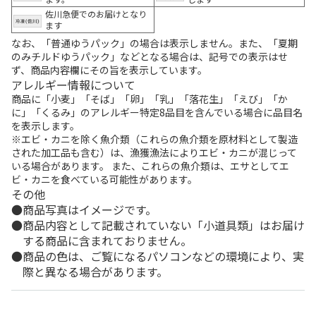
佐川急便でのお届けとなり
ます
なお、「普通ゆうパック」の場合は表示しません。また、「夏期
のみチルドゆうパック」などとなる場合は、記号での表示はせ
ず、商品内容欄にその旨を表示しています。
アレルギー情報について
商品に「小麦」「そば」「卵」「乳」「落花生」「えび」「か
に」「くるみ」のアレルギー特定8品目を含んでいる場合に品目名
を表示します。
※エビ・カニを除く魚介類（これらの魚介類を原材料として製造
された加工品も含む）は、漁獲漁法によりエビ・カニが混じって
いる場合があります。 また、これらの魚介類は、エサとしてエ
ビ・カニを食べている可能性があります。
その他
商品写真はイメージです。
商品内容として記載されていない「小道具類」はお届け
する商品に含まれておりません。
商品の色は、ご覧になるパソコンなどの環境により、実
際と異なる場合があります。