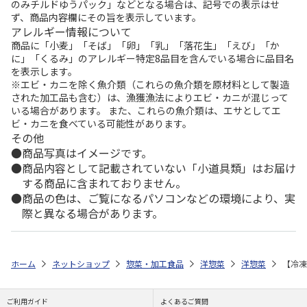
のみチルドゆうパック」などとなる場合は、記号での表示はせ
ず、商品内容欄にその旨を表示しています。
アレルギー情報について
商品に「小麦」「そば」「卵」「乳」「落花生」「えび」「か
に」「くるみ」のアレルギー特定8品目を含んでいる場合に品目名
を表示します。
※エビ・カニを除く魚介類（これらの魚介類を原材料として製造
された加工品も含む）は、漁獲漁法によりエビ・カニが混じって
いる場合があります。 また、これらの魚介類は、エサとしてエ
ビ・カニを食べている可能性があります。
その他
商品写真はイメージです。
商品内容として記載されていない「小道具類」はお届け
する商品に含まれておりません。
商品の色は、ご覧になるパソコンなどの環境により、実
際と異なる場合があります。
ホーム
ネットショップ
惣菜・加工食品
洋惣菜
洋惣菜
【冷凍
ご利用ガイド
よくあるご質問