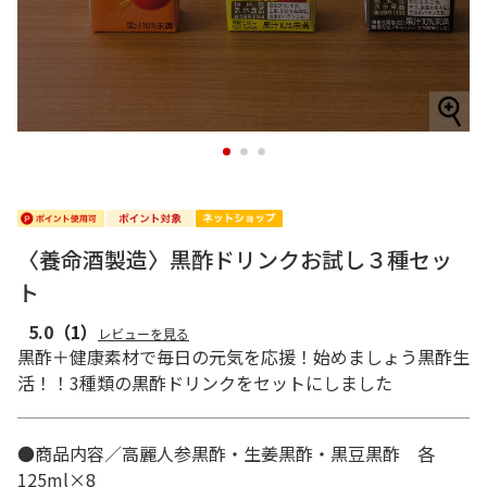
1
2
3
〈養命酒製造〉黒酢ドリンクお試し３種セッ
ト
5.0
（1）
レビューを見る
黒酢＋健康素材で毎日の元気を応援！始めましょう黒酢生
活！！3種類の黒酢ドリンクをセットにしました
●商品内容／高麗人参黒酢・生姜黒酢・黒豆黒酢 各
125ml×8