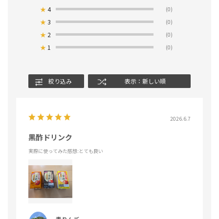
★
4
(0)
★
3
(0)
★
2
(0)
★
1
(0)
絞り込み
表示：新しい順
2026.6.7
黒酢ドリンク
実際に使ってみた感想
:とても良い