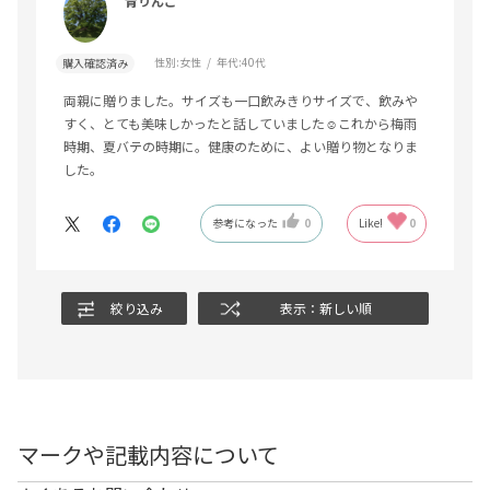
青りんご
性別:
女性
年代:
40代
購入確認済み
両親に贈りました。サイズも一口飲みきりサイズで、飲みや
すく、とても美味しかったと話していました☺️これから梅雨
時期、夏バテの時期に。健康のために、よい贈り物となりま
した。
参考になった
0
Like!
0
絞り込み
表示：新しい順
マークや記載内容について