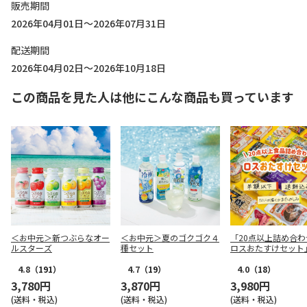
販売期間
2026年04月01日～2026年07月31日
配送期間
2026年04月02日～2026年10月18日
この商品を見た人は他にこんな商品も買っています
＜お中元＞新つぶらなオー
＜お中元＞夏のゴクゴク４
「20点以上詰め合わ
ルスターズ
種セット
ロスおたすけセット
4.8
（191）
4.7
（19）
4.0
（18）
3,780円
3,870円
3,980円
(送料・税込)
(送料・税込)
(送料・税込)