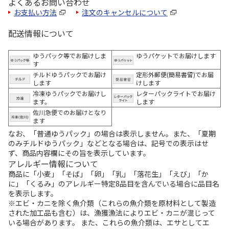
よくあるお問い合わせ
お支払い方法
注文のキャンセルについて
配送情報について
ゆうパック等でお届けしま
ゆうパケットでお届けします
す
チルドゆうパックでお届け
定形外郵便(簡易書留)でお届
します
けします
冷凍ゆうパックでお届けし
レターパックライトでお届け
ます。
します
佐川急便でのお届けとなり
ます
なお、「普通ゆうパック」の場合は表示しません。また、「夏期
のみチルドゆうパック」などとなる場合は、記号での表示はせ
ず、商品内容欄にその旨を表示しています。
アレルギー情報について
商品に「小麦」「そば」「卵」「乳」「落花生」「えび」「か
に」「くるみ」のアレルギー特定8品目を含んでいる場合に品目名
を表示します。
※エビ・カニを除く魚介類（これらの魚介類を原材料として製造
された加工品も含む）は、漁獲漁法によりエビ・カニが混じって
いる場合があります。 また、これらの魚介類は、エサとしてエ