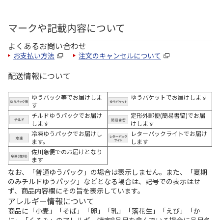
マークや記載内容について
よくあるお問い合わせ
お支払い方法
注文のキャンセルについて
配送情報について
ゆうパック等でお届けしま
ゆうパケットでお届けします
す
チルドゆうパックでお届け
定形外郵便(簡易書留)でお届
します
けします
冷凍ゆうパックでお届けし
レターパックライトでお届け
ます。
します
佐川急便でのお届けとなり
ます
なお、「普通ゆうパック」の場合は表示しません。また、「夏期
のみチルドゆうパック」などとなる場合は、記号での表示はせ
ず、商品内容欄にその旨を表示しています。
アレルギー情報について
商品に「小麦」「そば」「卵」「乳」「落花生」「えび」「か
に」「くるみ」のアレルギー特定8品目を含んでいる場合に品目名