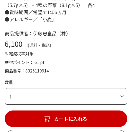
（5.7g×5）・4種の野菜（8.1g×5） 各4
●賞味期間／常温で1年6ヵ月
●アレルギー／「小麦」
商品提供者：伊藤忠食品（株）
6,100
円
(送料・税込)
※軽減税率対象
獲得ポイント： 61 pt
商品番号
8325119914
数量
1
カートに入れる