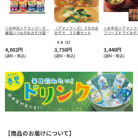
＜お中元＞アマノフーズ
〈アマノフーズ〉うちのお
＜お中元＞アマノ
減塩いつものおみそ汁詰合
みそ汁 ３０食セット
フリーズドライみそ
せ（西日本版）
せ（西日本版）
5.0
（1）
4,002円
3,750円
3,440円
(送料・税込)
(送料・税込)
(送料・税込)
【商品のお届けについて】