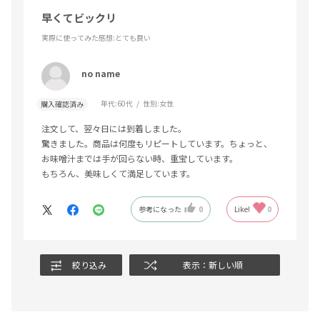
早くてビックリ
実際に使ってみた感想
:とても良い
no name
年代:
60代
性別:
女性
購入確認済み
注文して、翌々日には到着しました。
驚きました。商品は何度もリピートしています。ちょっと、
お味噌汁までは手が回らない時、重宝しています。
もちろん、美味しくて満足しています。
参考になった
0
Like!
0
絞り込み
表示：新しい順