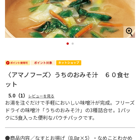
1
2
〈アマノフーズ〉うちのおみそ汁 ６０食セ
ット
5.0
（1）
レビューを見る
お湯を注ぐだけで手軽においしい味噌汁が完成。フリーズ
ドライの味噌汁「うちのおみそ汁」の3種詰合せ。1パッ
クに5食入った便利なパウチパックです。
●商品内容／なすとお揚げ（8.8g×5）・なめことわかめ