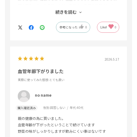
下に変化。コレステロールはもちろん、血圧まで効くとは！
続きを読む
リピートし続けて、健康生活ができてます。
参考になった
0
Like!
0
2026.5.17
血管年齢下がりました
実際に使ってみた感想
:とても良い
no name
性別:
回答しない
年代:
40代
購入確認済み
親の健康の為に買いました。
血管年齢が下がったということで続けています
野菜の味がしっかりしますが飲みにくい事はないです