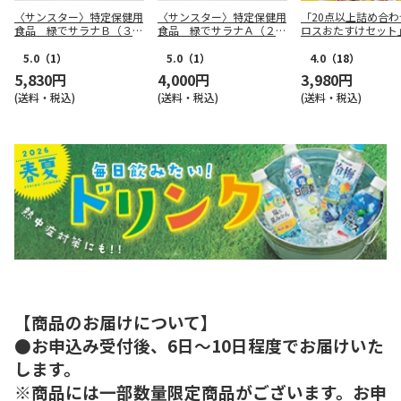
〈サンスター〉特定保健用
〈サンスター〉特定保健用
「20点以上詰め合わ
食品 緑でサラナＢ（３０
食品 緑でサラナＡ（２０
ロスおたすけセット
本）
本）
5.0
（1）
5.0
（1）
4.0
（18）
5,830円
4,000円
3,980円
(送料・税込)
(送料・税込)
(送料・税込)
【商品のお届けについて】
●お申込み受付後、6日～10日程度でお届けいた
します。
※商品には一部数量限定商品がございます。お申