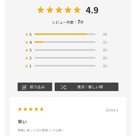
4.9
7
レビュー件数：
件
★
5
(6)
★
4
(1)
★
3
(0)
★
2
(0)
★
1
(0)
絞り込み
表示：新しい順
2026.8.2
早い
実際に使ってみた感想
:とても良い