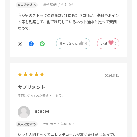
年代:
50代
性別:
女性
購入確認済み
我が家のストックの適量数と1本あたり単価が、送料やポイン
ト等も勘案して、他で利用しているネット通販と比べて安価
なので。
参考になった
0
Like!
0
2026.6.11
サプリメント
実際に使ってみた感想
:とても良い
ndappe
性別:
男性
年代:
60代
購入確認済み
いつも人間ドックでコレステロールが高く要注意になってい