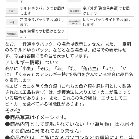
す
チルドゆうパックでお届け
定形外郵便(簡易書留)でお届
します
けします
冷凍ゆうパックでお届けし
レターパックライトでお届け
ます。
します
佐川急便でのお届けとなり
ます
なお、「普通ゆうパック」の場合は表示しません。また、「夏期
のみチルドゆうパック」などとなる場合は、記号での表示はせ
ず、商品内容欄にその旨を表示しています。
アレルギー情報について
商品に「小麦」「そば」「卵」「乳」「落花生」「えび」「か
に」「くるみ」のアレルギー特定8品目を含んでいる場合に品目名
を表示します。
※エビ・カニを除く魚介類（これらの魚介類を原材料として製造
された加工品も含む）は、漁獲漁法によりエビ・カニが混じって
いる場合があります。 また、これらの魚介類は、エサとしてエ
ビ・カニを食べている可能性があります。
その他
商品写真はイメージです。
商品内容として記載されていない「小道具類」はお届け
する商品に含まれておりません。
商品の色は、ご覧になるパソコンなどの環境により、実