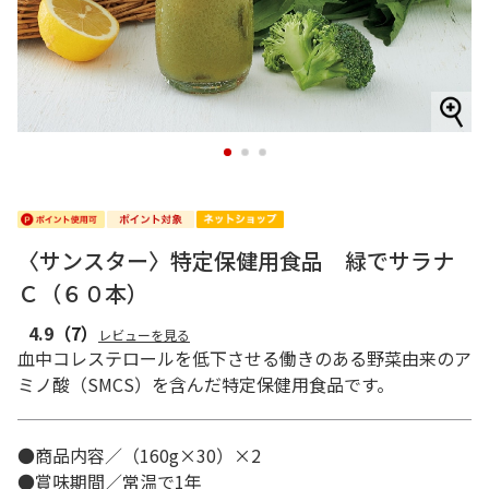
1
2
3
〈サンスター〉特定保健用食品 緑でサラナ
Ｃ（６０本）
4.9
（7）
レビューを見る
血中コレステロールを低下させる働きのある野菜由来のア
ミノ酸（SMCS）を含んだ特定保健用食品です。
●商品内容／（160g×30）×2
●賞味期間／常温で1年