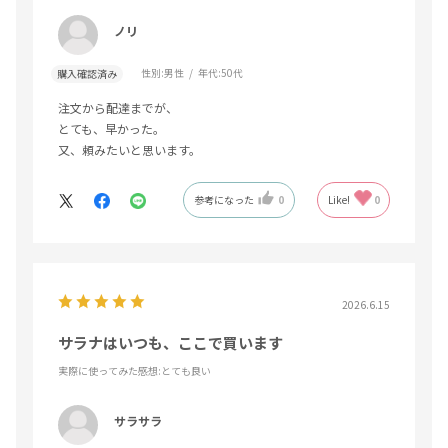
ノリ
性別:
男性
年代:
50代
購入確認済み
注文から配達までが、
とても、早かった。
又、頼みたいと思います。
参考になった
0
Like!
0
2026.6.15
サラナはいつも、ここで買います
実際に使ってみた感想
:とても良い
サラサラ