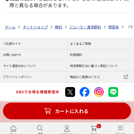
際と異なる場合があります。
ホーム
ネットショップ
飲料
ジュース・清涼飲料
野菜系
〈サ
ご利用ガイド
よくあるご質問
お問い合わせ
利用規約
サイト運営会社について
特定商取引法に基づく表記について
プライバシーポリシー
商品のご提案はこちら
SNSでお得な情報発信中
カートに入れる
Copyright (C) JAPAN POST Co.,Ltd. All Rights Reserved.
0