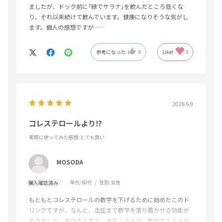
ましたが、ドック前に｢緑でサラナ｣を飲んだところ低くな
り、それ以来続けて飲んでいます。健康になりそうな気がし
ます。個人の感想ですが……
参考になった
0
Like!
0
2026.6.9
コレステロールより⁉
実際に使ってみた感想
:とても良い
MOSODA
年代:
60代
性別:
女性
購入確認済み
もともとコレステロールの数字を下げるために始めたこのド
リンクですが、なんと、血圧まで数字を落ち着かせる効能が
ありました。毎日の１本で、血圧１５０が、数日で１２０以