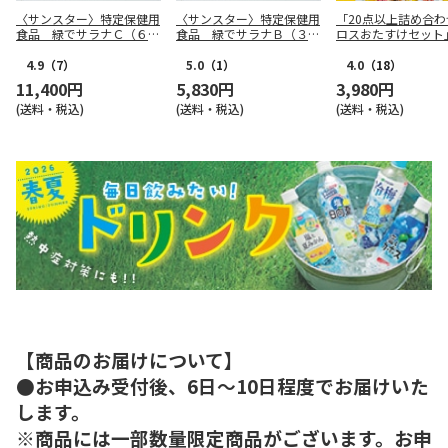
〈サンスター〉特定保健用
〈サンスター〉特定保健用
「20点以上詰め合わ
食品 緑でサラナＣ（６０
食品 緑でサラナＢ（３０
ロスおたすけセット
本）
本）
4.9
（7）
5.0
（1）
4.0
（18）
11,400円
5,830円
3,980円
(送料・税込)
(送料・税込)
(送料・税込)
【商品のお届けについて】
●お申込み受付後、6日～10日程度でお届けいた
します。
※商品には一部数量限定商品がございます。お申