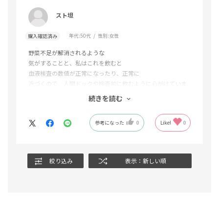
スト坦
年代:
50代
性別:
女性
購入確認済み
野菜不足が解消されるような
気がすることと、私はこれを飲むと
血液検査の数値が正常になったり、正常に
近づくので、人間ドックや検査前に飲むように心がけていま
す。
続きを読む
初めのころは飲むとセロリの匂いが気に
なってたのですが(今でも気になりますが)、慣れました。『良
参考になった
0
Like!
0
薬口に苦し』と思ってます。
絞り込み
表示：新しい順