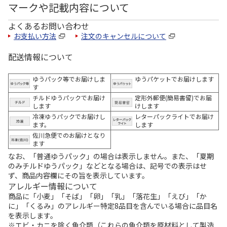
マークや記載内容について
よくあるお問い合わせ
お支払い方法
注文のキャンセルについて
配送情報について
ゆうパック等でお届けしま
ゆうパケットでお届けします
す
チルドゆうパックでお届け
定形外郵便(簡易書留)でお届
します
けします
冷凍ゆうパックでお届けし
レターパックライトでお届け
ます。
します
佐川急便でのお届けとなり
ます
なお、「普通ゆうパック」の場合は表示しません。また、「夏期
のみチルドゆうパック」などとなる場合は、記号での表示はせ
ず、商品内容欄にその旨を表示しています。
アレルギー情報について
商品に「小麦」「そば」「卵」「乳」「落花生」「えび」「か
に」「くるみ」のアレルギー特定8品目を含んでいる場合に品目名
を表示します。
※エビ・カニを除く魚介類（これらの魚介類を原材料として製造