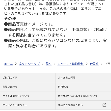
された加工品も含む）は、漁獲漁法によりエビ・カニが混じって
いる場合があります。 また、これらの魚介類は、エサとしてエ
ビ・カニを食べている可能性があります。
その他
商品写真はイメージです。
商品内容として記載されていない「小道具類」はお届け
する商品に含まれておりません。
商品の色は、ご覧になるパソコンなどの環境により、実
際と異なる場合があります。
ホーム
ネットショップ
飲料
ジュース・清涼飲料
野菜系
〈サ
ご利用ガイド
よくあるご質問
お問い合わせ
利用規約
サイト運営会社について
特定商取引法に基づく表記について
プライバシーポリシー
商品のご提案はこちら