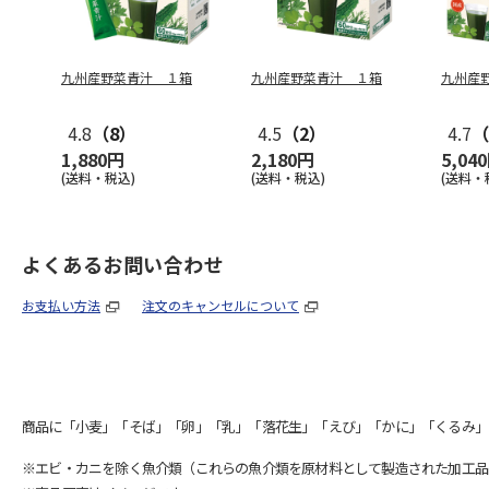
九州産野菜青汁 １箱
九州産野菜青汁 １箱
九州産
4.8
（8）
4.5
（2）
4.7
（
1,880円
2,180円
5,04
(送料・税込)
(送料・税込)
(送料・
よくあるお問い合わせ
お支払い方法
注文のキャンセルについて
商品に「小麦」「そば」「卵」「乳」「落花生」「えび」「かに」「くるみ」
※エビ・カニを除く魚介類（これらの魚介類を原材料として製造された加工品