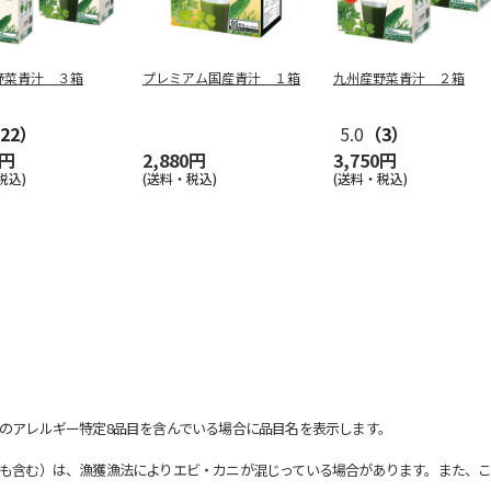
野菜青汁 ３箱
プレミアム国産青汁 １箱
九州産野菜青汁 ２箱
22）
5.0
（3）
0円
2,880円
3,750円
税込)
(送料・税込)
(送料・税込)
のアレルギー特定8品目を含んでいる場合に品目名を表示します。
も含む）は、漁獲漁法によりエビ・カニが混じっている場合があります。また、こ