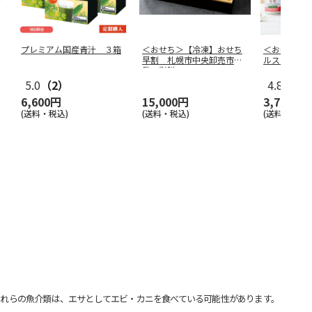
プレミアム国産青汁 ３箱
＜おせち＞【冷凍】おせち
＜お中元＞
早割 札幌市中央卸売市場
ルスターズ
発 彩膳
5.0
（2）
4.8
（19
6,600円
15,000円
3,780円
(送料・税込)
(送料・税込)
(送料・税込)
れらの魚介類は、エサとしてエビ・カニを食べている可能性があります。