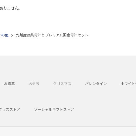
おりません。
その他
九州産野菜青汁とプレミアム国産青汁セット
お歳暮
おせち
クリスマス
バレンタイン
ホワイト
グッズストア
ソーシャルギフトストア