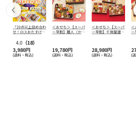
「20点以上詰め合わ
＜おせち＞【スーパ
＜おせち＞【スーパ
＜
せ！ロスおたすけセ
ー早割】膳人（かし
ー早割】千賀屋謹
ー
ット」
はびと） 和洋中二
製 迎春おせち料理
は
4.0
（18）
段重
「千富
…
段
3,980円
19,780円
28,980円
2
(送料・税込)
(送料・税込)
(送料・税込)
(