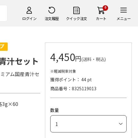
0
ログイン
注文履歴
クイック注文
カート
メニュー
4,450
円
青汁セット
(送料・税込)
※軽減税率対象
レミアム国産青汁セ
獲得ポイント： 44 pt
商品番号
8325119013
g×60
数量