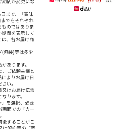
け期間が変更にな
る日まで、「賞味
日までをそれぞれ
るものではありま
い期間を表示して
ては、各お届け商
(包装)等は多少
合があります。
た、ご依頼主様と
品によりお届け日
ださい。
書又はお届け伝票
となります。
+」を選択、必要
当画面での「カー
。
前後することがご
又は解約等のご案