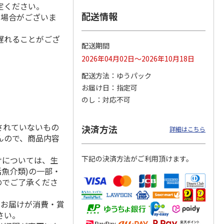
定ください。
配送情報
る場合がございま
遅れることがござ
冷凍】
＜おせち＞【冷凍】
＜おせち＞【冷凍】
＜おせち＞【冷凍】
配送期間
札幌市
おせち早割 札幌市
おせち早割 札幌市
おせち早割 蟹甲羅
2026年04月02日～2026年10月18日
発 北
中央卸売市場発 北
中央卸売市場発 北
もりおせち
の初
…
の漁
…
配送方法
ゆうパック
20,300円
27,000円
22,180円
お届け日
指定可
(送料・税込)
(送料・税込)
(送料・税込)
のし
対応不可
されていないもの
決済方法
詳細はこちら
んので、商品内容
下記の決済方法がご利用頂けます。
けについては、生
活魚介類)の一部・
のでご了承くださ
、お届けが消費・賞
さい。