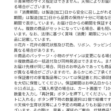
※青果物のサイズ指定はできません。天候によりお届
る場合がございます。
※「消費期間」は製造(加工)日から安全に召し上がれ
期間」は製造(加工)日から品質の保持が十分に可能な
期間で表示しています。お届け日からの期間を保証す
せん。複数の商品がセットになっている場合、最も短
います。なお、法律に基づく賞味（消費）期限につい
品に記載しています。
※花卉・花弁の開花状態及び花色、リボン、ラッピング
異なる場合があります。
※商品のパッケージ・小物のデザインは変更になる場
※複数商品の一括送付及び同時発送はできません。ま
お届け先様が同じ場合、同日のお申込みであっても商
が異なる場合がございますので、あらかじめご了承く
※保証書付の家電製品等については保証書と共に領収
を大切に保管してください。保証期間はお申込日から
※11点以上、ご購入希望の場合は、カート画面で「10
数量を入力し「再計算」ボタンを押下してください。
トに入れる」ボタン押下時の数量選択は1個で結構です
※天候や生育状況等により予定の時期よりもお届けが
ざいます。その際は、早着・ 遅延のご案内、代替商品