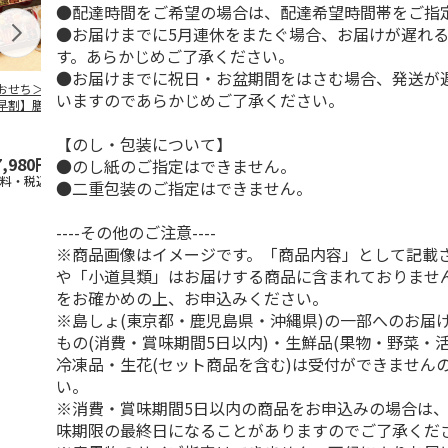
●配達時間をご希望の場合は、配達希望時間帯をご指
●お届けまでに5月連休をまたぐ場合、お届けが遅れ
す。あらかじめご了承ください。
●お届けまでに祝日・お盆期間をはさむ場合、発送が
おせち＞【スーパ
＜おせち＞【冷凍】
＜おせち＞【冷凍】
＜おせち＞【
いますのであらかじめご了承ください。
早割】膳人（かし
おせち早割 札幌市
おせち早割 蟹と肉
おせち早割 
びと） 和洋中三
中央卸売市場発 彩
オードブルおせち
中央卸売市場
重
膳
都膳
【のし・包装について】
7,980円
15,000円
22,180円
22,700円
●のし紙のご指定はできません。
送料・税込)
(送料・税込)
(送料・税込)
(送料・税込)
●二重包装のご指定はできません。
----その他のご注意----
※商品画像はイメージです。「商品内容」として記載
や「小道具類」はお届けする商品に含まれておりませ
をお確かめの上、お申込みください。
※島しょ(東京都・鹿児島県・沖縄県)の一部へのお届
もの(消費・賞味期間5日以内)・生鮮品(果物・野菜・
冷凍品・生花(セット商品を含む)は受付ができません
い。
※消費・賞味期間5日以内の商品をお申込みの場合は
味期限の最終日になることがありますのでご了承くだ