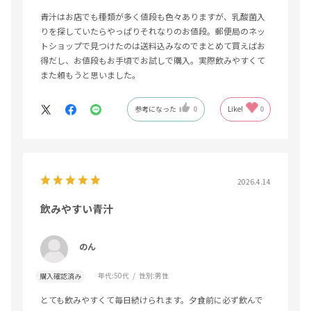
青汁はお店でも種類が多く値段も色々ありますが、乳酸菌入
りを探していたらやっぱりそれなりのお値段。郵便局のネッ
トショップで見つけたのは送料込みなのでまとめて買えばお
得だし、お値段もお手頃でお試しで購入。実際飲みやすくて
また頼もうと思いました。
参考になった
0
Like!
0
2026.4.14
飲みやすい青汁
のん
年代:
50代
性別:
男性
購入確認済み
とても飲みやすくて毎日続けられます。夕食前に必ず飲んで