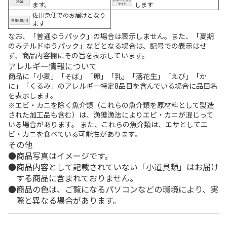
ます。
します
佐川急便でのお届けとなり
ます
なお、「普通ゆうパック」の場合は表示しません。また、「夏期
のみチルドゆうパック」などとなる場合は、記号での表示はせ
ず、商品内容欄にその旨を表示しています。
アレルギー情報について
商品に「小麦」「そば」「卵」「乳」「落花生」「えび」「か
に」「くるみ」のアレルギー特定8品目を含んでいる場合に品目名
を表示します。
※エビ・カニを除く魚介類（これらの魚介類を原材料として製造
された加工品も含む）は、漁獲漁法によりエビ・カニが混じって
いる場合があります。 また、これらの魚介類は、エサとしてエ
ビ・カニを食べている可能性があります。
その他
商品写真はイメージです。
商品内容として記載されていない「小道具類」はお届け
する商品に含まれておりません。
商品の色は、ご覧になるパソコンなどの環境により、実
際と異なる場合があります。