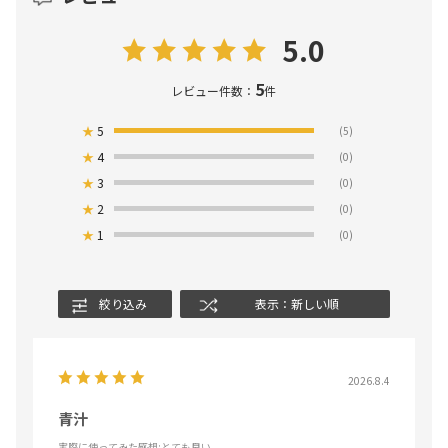
5.0
5
レビュー件数：
件
★
5
(5)
★
4
(0)
★
3
(0)
★
2
(0)
★
1
(0)
絞り込み
表示：新しい順
2026.8.4
青汁
実際に使ってみた感想
:とても良い