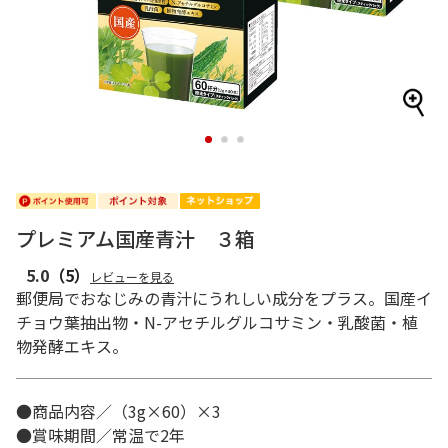
1
2
3
プレミアム国産青汁 ３箱
5.0
（5）
レビューを見る
郵便局でおなじみの青汁にうれしい成分をプラス。国産イ
チョウ葉抽出物・N-アセチルグルコサミン・乳酸菌・植
物発酵エキス。
●商品内容／（3g×60）×3
●賞味期間／常温で2年