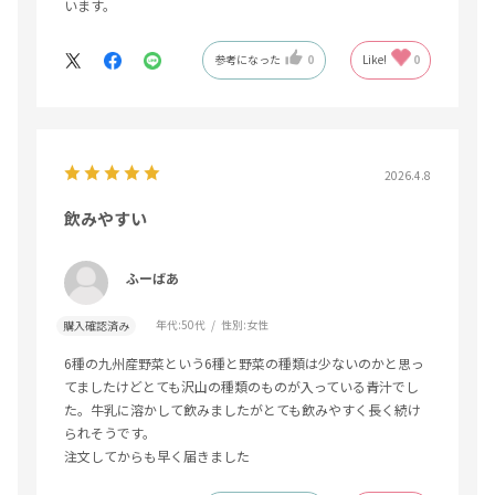
います。
参考になった
0
Like!
0
2026.4.8
飲みやすい
ふーばあ
年代:
50代
性別:
女性
購入確認済み
6種の九州産野菜という6種と野菜の種類は少ないのかと思っ
てましたけどとても沢山の種類のものが入っている青汁でし
た。牛乳に溶かして飲みましたがとても飲みやすく長く続け
られそうです。
注文してからも早く届きました