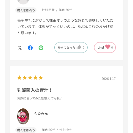
性別:
男性
年代:
50代
購入確認済み
毎朝牛乳に溶かして抹茶オレのような感じで美味しくいただ
いています。体調がずっといいのは、たぶんこれのおかげだ
と思います。
参考になった
0
Like!
0
2026.4.17
乳酸菌入の青汁！
実際に使ってみた感想
:とても良い
くるみん
年代:
40代
性別:
女性
購入確認済み