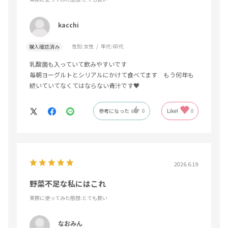
kacchi
性別:
女性
年代:
60代
購入確認済み
乳酸菌も入っていて飲みやすいです
毎朝ヨーグルトとシリアルにかけて食べてます もう何年も
続いていてなくてはならない青汁です♥
参考になった
0
Like!
0
2026.6.19
野菜不足な私にはこれ
実際に使ってみた感想
:とても良い
なおみん