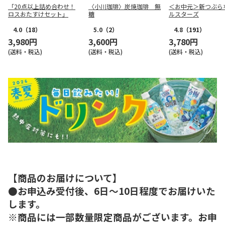
「20点以上詰め合わせ！
〈小川珈琲〉炭焼珈琲 無
＜お中元＞新つぶら
ロスおたすけセット」
糖
ルスターズ
4.0
（18）
5.0
（2）
4.8
（191）
3,980円
3,600円
3,780円
(送料・税込)
(送料・税込)
(送料・税込)
【商品のお届けについて】
●お申込み受付後、6日～10日程度でお届けいた
します。
※商品には一部数量限定商品がございます。お申