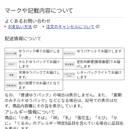
マークや記載内容について
よくあるお問い合わせ
お支払い方法
注文のキャンセルについて
配送情報について
ゆうパック等でお届けしま
ゆうパケットでお届けします
す
チルドゆうパックでお届け
定形外郵便(簡易書留)でお届
します
けします
冷凍ゆうパックでお届けし
レターパックライトでお届け
ます。
します
佐川急便でのお届けとなり
ます
なお、「普通ゆうパック」の場合は表示しません。また、「夏期
のみチルドゆうパック」などとなる場合は、記号での表示はせ
ず、商品内容欄にその旨を表示しています。
アレルギー情報について
商品に「小麦」「そば」「卵」「乳」「落花生」「えび」「か
に」「くるみ」のアレルギー特定8品目を含んでいる場合に品目名
を表示します。