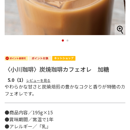
1
2
〈小川珈琲〉炭焼珈琲カフェオレ 加糖
5.0
（1）
レビューを見る
やわらかな甘さと炭焼焙煎の豊かなコクと香りが特徴のカ
フェオレです。
●商品内容／195g×15
●賞味期間／常温で1年
●アレルギー／「乳」