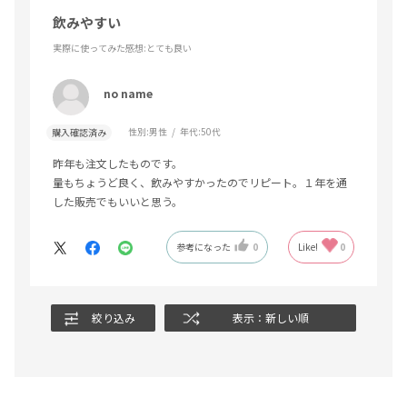
飲みやすい
実際に使ってみた感想
:とても良い
no name
性別:
男性
年代:
50代
購入確認済み
昨年も注文したものです。
量もちょうど良く、飲みやすかったのでリピート。１年を通
した販売でもいいと思う。
参考になった
0
Like!
0
絞り込み
表示：新しい順