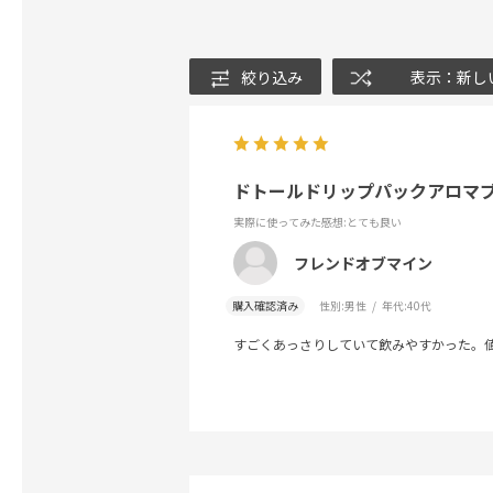
絞り込み
表示：新し
ドトールドリップパックアロマ
実際に使ってみた感想
:とても良い
フレンドオブマイン
購入確認済み
性別:
男性
年代:
40代
すごくあっさりしていて飲みやすかった。