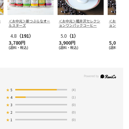
ロ
＜お中元＞新つぶらなオー
＜お中元＞軽井沢セレクシ
＜お中元＞
ルスターズ
ョンワンパックコーヒー
ョンワンパ
4.8
（191）
5.0
（1）
3,780円
3,900円
5,000円
(送料・税込)
(送料・税込)
(送料・税込)
★
5
(4)
★
4
(1)
★
3
(0)
★
2
(0)
★
1
(0)