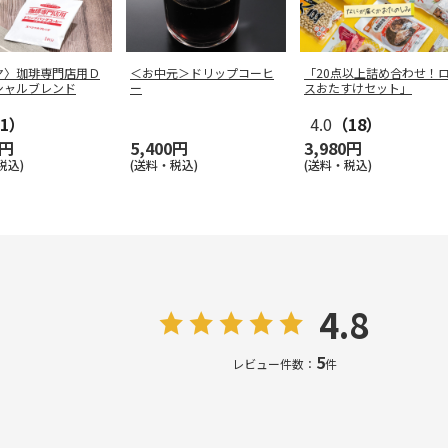
ヤ〉珈琲専門店用Ｄ
＜お中元＞ドリップコーヒ
「20点以上詰め合わせ！
シャルブレンド
ー
スおたすけセット」
1）
4.0
（18）
0円
5,400円
3,980円
税込)
(送料・税込)
(送料・税込)
4.8
5
レビュー件数：
件