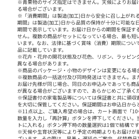
※青果物のサイズ指定はできません。天候によりお届
る場合がございます。
※「消費期間」は製造(加工)日から安全に召し上がれ
期間」は製造(加工)日から品質の保持が十分に可能な
期間で表示しています。お届け日からの期間を保証す
せん。複数の商品がセットになっている場合、最も短
います。なお、法律に基づく賞味（消費）期限につい
品に記載しています。
※花卉・花弁の開花状態及び花色、リボン、ラッピング
異なる場合があります。
※商品のパッケージ・小物のデザインは変更になる場
※複数商品の一括送付及び同時発送はできません。ま
お届け先様が同じ場合、同日のお申込みであっても商
が異なる場合がございますので、あらかじめご了承く
※保証書付の家電製品等については保証書と共に領収
を大切に保管してください。保証期間はお申込日から
※11点以上、ご購入希望の場合は、カート画面で「10
数量を入力し「再計算」ボタンを押下してください。
トに入れる」ボタン押下時の数量選択は1個で結構です
※天候や生育状況等により予定の時期よりもお届けが
ざいます。その際は、早着・ 遅延のご案内、代替商品