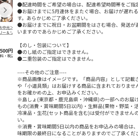
●配達時間をご希望の場合は、配達希望時間帯をご指
●お届けまでに5月連休をまたぐ場合、お届けが遅れ
す。あらかじめご了承ください。
●お届けまでに祝日・お盆期間をはさむ場合、発送が
お中元＞コーヒー
＜お中元＞無糖アイ
＜お中元＞無糖アイ
mikiya coffee
いますのであらかじめご了承ください。
リー＆リキッドコ
スコーヒー４本
スコーヒー１２本
『With Flowe
ヒーギフト
黄
…
【のし・包装について】
,500円
3,780円
6,980円
2,350円
●のし紙のご指定はできません。
送料・税込)
(送料・税込)
(送料・税込)
(送料・税込)
●二重包装のご指定はできません。
----その他のご注意----
※商品画像はイメージです。「商品内容」として記載
や「小道具類」はお届けする商品に含まれておりませ
をお確かめの上、お申込みください。
※島しょ(東京都・鹿児島県・沖縄県)の一部へのお届
もの(消費・賞味期間5日以内)・生鮮品(果物・野菜・
冷凍品・生花(セット商品を含む)は受付ができません
い。
※消費・賞味期間5日以内の商品をお申込みの場合は
味期限の最終日になることがありますのでご了承くだ