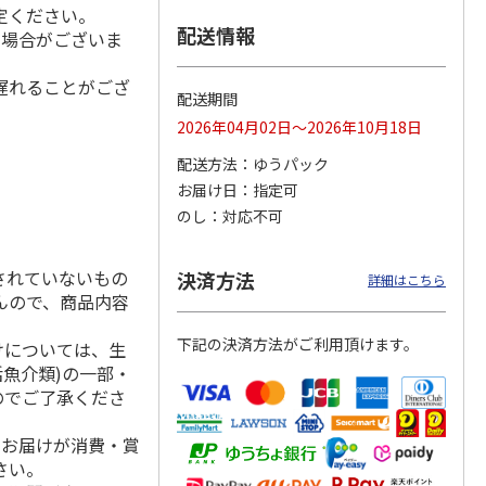
定ください。
配送情報
る場合がございま
遅れることがござ
＜お中元＞アイスコ
スターバックス オ
mikiya coffee
配送期間
rs』
ーヒーセット
リガミドリップコー
『With Flowers』
2026年04月02日～2026年10月18日
ヒーギフトＡ【弔事
赤
…
用】
4.0
（1）
5.0
（1）
配送方法
ゆうパック
4,320円
1,580円
2,210円
お届け日
指定可
(送料・税込)
(送料・税込)
(送料・税込)
のし
対応不可
されていないもの
決済方法
詳細はこちら
んので、商品内容
下記の決済方法がご利用頂けます。
けについては、生
活魚介類)の一部・
のでご了承くださ
、お届けが消費・賞
さい。