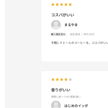
コスパがいい
まるやま
購入確認済み
性別:
男性
年代:
40代
手軽にドトールのコーヒーを。コスパがい
香りがいい
実際に使ってみた感想
:良い
はじめのイッポ