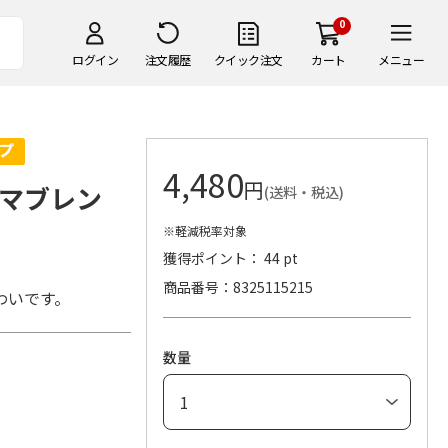
0
ログイン
注文履歴
クイック注文
カート
メニュー
4,480
円
マブレン
(送料・税込)
※軽減税率対象
獲得ポイント： 44 pt
商品番号
8325115215
わいです。
数量