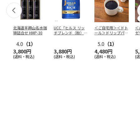
北海道羊蹄山名水珈
UCC「ヒルス リッ
＜ご自宅用＞＜ドト
＜
琲詰合せ HMP-30
チブレンド（粉）」
ール＞ドリップパッ
ゼ
210g×6袋
ク深煎りブレンド
ー
4.0
（1）
１０
5.0
…
（1）
3,800円
3,880円
4,480円
5
(送料・税込)
(送料・税込)
(送料・税込)
(