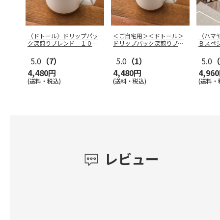
〈ドトール〉ドリップパッ
＜ご自宅用＞＜ドトール＞
〈ハマ
ク深煎りブレンド １００
ドリップパック深煎りブレ
Ｂスペ
Ｐ
ンド １０
…
5.0
（7）
5.0
（1）
5.0
（
4,480円
4,480円
4,96
(送料・税込)
(送料・税込)
(送料・
レビュー