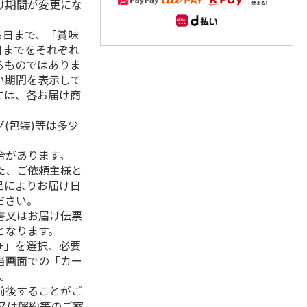
け期間が変更にな
る日まで、「賞味
日までをそれぞれ
るものではありま
い期間を表示して
ては、各お届け商
(包装)等は多少
合があります。
た、ご依頼主様と
品によりお届け日
ださい。
書又はお届け伝票
となります。
+」を選択、必要
当画面での「カー
。
前後することがご
又は解約等のご案