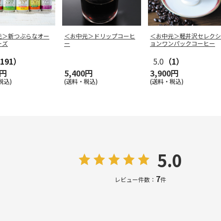
元＞新つぶらなオー
＜お中元＞ドリップコーヒ
＜お中元＞軽井沢セレクシ
ーズ
ー
ョンワンパックコーヒー
191）
5.0
（1）
0円
5,400円
3,900円
税込)
(送料・税込)
(送料・税込)
5.0
7
レビュー件数：
件