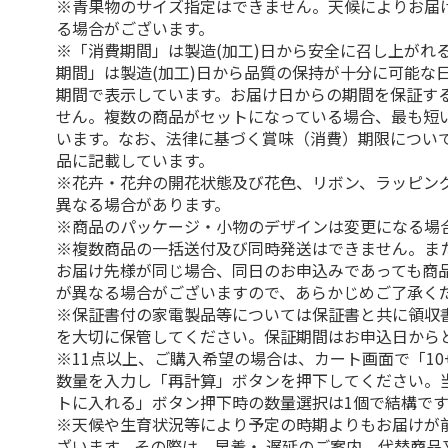
※青果物のサイズ指定はできません。天候によりお届
る場合がございます。
※「消費期間」は製造(加工)日から安全に召し上がれ
期間」は製造(加工)日から品質の保持が十分に可能な
期間で表示しています。お届け日からの期間を保証す
せん。複数の商品がセットになっている場合、最も短
います。なお、法律に基づく賞味（消費）期限につい
品に記載しています。
※花卉・花弁の開花状態及び花色、リボン、ラッピング
異なる場合があります。
※商品のパッケージ・小物のデザインは変更になる場
※複数商品の一括送付及び同時発送はできません。ま
お届け先様が同じ場合、同日のお申込みであっても商
が異なる場合がございますので、あらかじめご了承く
※保証書付の家電製品等については保証書と共に領収
を大切に保管してください。保証期間はお申込日から
※11点以上、ご購入希望の場合は、カート画面で「10
数量を入力し「再計算」ボタンを押下してください。
トに入れる」ボタン押下時の数量選択は1個で結構です
※天候や生育状況等により予定の時期よりもお届けが
ざいます。その際は、早着・ 遅延のご案内、代替商品