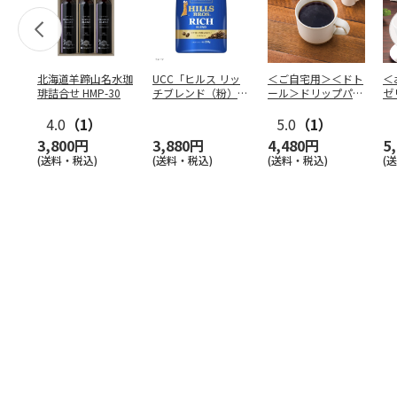
北海道羊蹄山名水珈
UCC「ヒルス リッ
＜ご自宅用＞＜ドト
＜
琲詰合せ HMP-30
チブレンド（粉）」
ール＞ドリップパッ
ゼ
210g×6袋
ク深煎りブレンド
ー
4.0
（1）
１０
5.0
…
（1）
3,800円
3,880円
4,480円
5
(送料・税込)
(送料・税込)
(送料・税込)
(