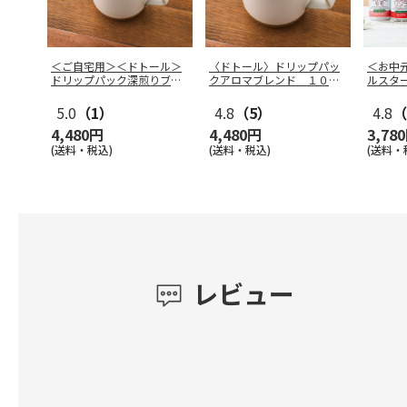
＜ご自宅用＞＜ドトール＞
〈ドトール〉ドリップパッ
＜お中
ドリップパック深煎りブレ
クアロマブレンド １００
ルスタ
ンド １０
…
Ｐ
5.0
（1）
4.8
（5）
4.8
（
4,480円
4,480円
3,78
(送料・税込)
(送料・税込)
(送料・
レビュー