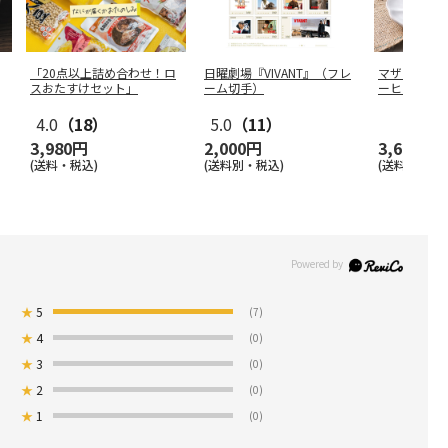
「20点以上詰め合わせ！ロ
日曜劇場『VIVANT』（フレ
マザーツリ
スおたすけセット」
ーム切手）
ーヒー 30パ
4.0
（18）
5.0
（11）
3,980円
2,000円
3,600円
(送料・税込)
(送料別・税込)
(送料・税込)
★
5
(7)
★
4
(0)
★
3
(0)
★
2
(0)
★
1
(0)