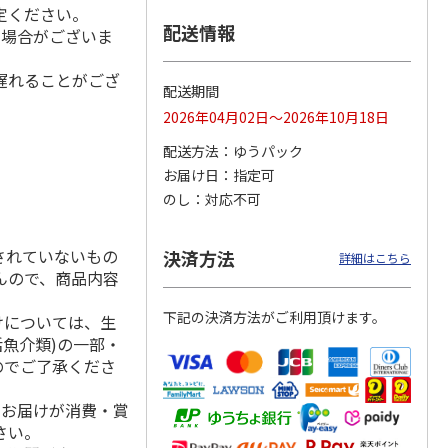
定ください。
配送情報
る場合がございま
遅れることがござ
＜お中元＞アイスコ
スターバックス オ
mikiya coffee
配送期間
rs』
ーヒーセット
リガミドリップコー
『With Flowers』
2026年04月02日～2026年10月18日
ヒーギフトＡ【弔事
赤
…
用】
4.0
（1）
5.0
（1）
配送方法
ゆうパック
4,320円
1,580円
2,210円
お届け日
指定可
(送料・税込)
(送料・税込)
(送料・税込)
のし
対応不可
されていないもの
決済方法
詳細はこちら
んので、商品内容
下記の決済方法がご利用頂けます。
けについては、生
活魚介類)の一部・
のでご了承くださ
、お届けが消費・賞
さい。