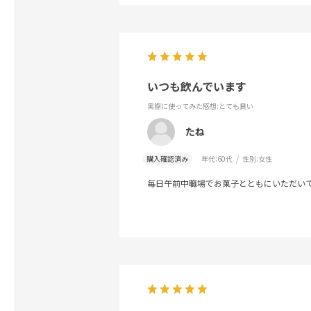
いつも飲んでいます
実際に使ってみた感想
:とても良い
たね
購入確認済み
年代:
60代
性別:
女性
毎日午前中職場でお菓子とともにいただい