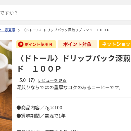
ク 春夏号
〈ドトール〉ドリップパック深煎りブレンド １００Ｐ
〈ドトール〉ドリップパック深煎
ド １００Ｐ
5.0
（7）
レビューを見る
深煎りならではの重厚なコクのあるコーヒーです。
●商品内容／7g×100
●賞味期間／常温で1年