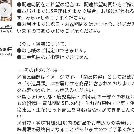
●配達時間をご希望の場合は、配達希望時間帯をご指
●お届けまでに5月連休をまたぐ場合、お届けが遅れ
す。あらかじめご了承ください。
●お届けまでに祝日・お盆期間をはさむ場合、発送が
お中元＞コーヒー
＜お中元＞無糖アイ
＜お中元＞無糖アイ
mikiya coffee
いますのであらかじめご了承ください。
リー＆リキッドコ
スコーヒー４本
スコーヒー１２本
『With Flowe
ヒーギフト
黄
…
【のし・包装について】
,500円
3,780円
6,980円
2,350円
●のし紙のご指定はできません。
送料・税込)
(送料・税込)
(送料・税込)
(送料・税込)
●二重包装のご指定はできません。
----その他のご注意----
※商品画像はイメージです。「商品内容」として記載
や「小道具類」はお届けする商品に含まれておりませ
をお確かめの上、お申込みください。
※島しょ(東京都・鹿児島県・沖縄県)の一部へのお届
もの(消費・賞味期間5日以内)・生鮮品(果物・野菜・
冷凍品・生花(セット商品を含む)は受付ができません
い。
※消費・賞味期間5日以内の商品をお申込みの場合は
味期限の最終日になることがありますのでご了承くだ