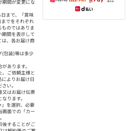
け期間が変更にな
る日まで、「賞味
日までをそれぞれ
るものではありま
い期間を表示して
ては、各お届け商
(包装)等は多少
合があります。
た、ご依頼主様と
品によりお届け日
ださい。
書又はお届け伝票
となります。
+」を選択、必要
当画面での「カー
。
前後することがご
又は解約等のご案