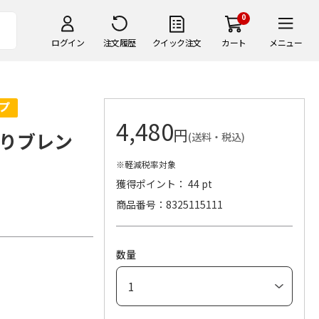
0
ログイン
注文履歴
クイック注文
カート
メニュー
4,480
円
りブレン
(送料・税込)
※軽減税率対象
獲得ポイント： 44 pt
商品番号
8325115111
数量