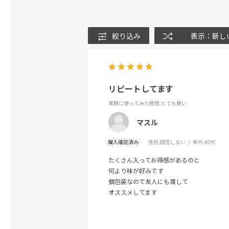
絞り込み
表示：新し
リピートしてます
実際に使ってみた感想
:とても良い
マスル
購入確認済み
性別:
回答しない
年代:
40代
たくさん入ってお得感があるのと
何より味が好みです
個包装なので友人にも渡して
オススメしてます