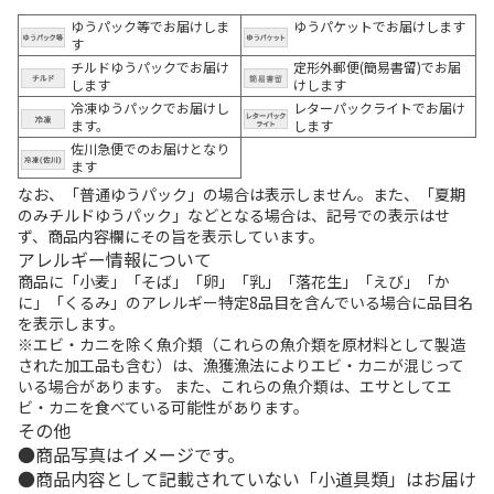
ゆうパック等でお届けしま
ゆうパケットでお届けします
す
チルドゆうパックでお届け
定形外郵便(簡易書留)でお届
します
けします
冷凍ゆうパックでお届けし
レターパックライトでお届け
ます。
します
佐川急便でのお届けとなり
ます
なお、「普通ゆうパック」の場合は表示しません。また、「夏期
のみチルドゆうパック」などとなる場合は、記号での表示はせ
ず、商品内容欄にその旨を表示しています。
アレルギー情報について
商品に「小麦」「そば」「卵」「乳」「落花生」「えび」「か
に」「くるみ」のアレルギー特定8品目を含んでいる場合に品目名
を表示します。
※エビ・カニを除く魚介類（これらの魚介類を原材料として製造
された加工品も含む）は、漁獲漁法によりエビ・カニが混じって
いる場合があります。 また、これらの魚介類は、エサとしてエ
ビ・カニを食べている可能性があります。
その他
商品写真はイメージです。
商品内容として記載されていない「小道具類」はお届け