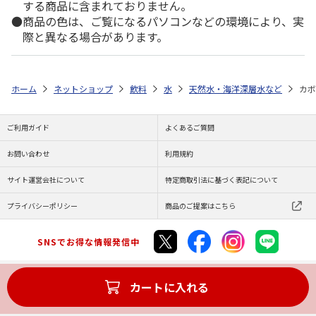
する商品に含まれておりません。
商品の色は、ご覧になるパソコンなどの環境により、実
際と異なる場合があります。
ホーム
ネットショップ
飲料
水
天然水・海洋深層水など
カボ
ご利用ガイド
よくあるご質問
お問い合わせ
利用規約
サイト運営会社について
特定商取引法に基づく表記について
プライバシーポリシー
商品のご提案はこちら
SNSでお得な情報発信中
カートに入れる
Copyright (C) JAPAN POST Co.,Ltd. All Rights Reserved.