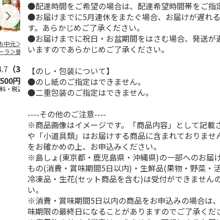
●配達時間をご希望の場合は、配達希望時間帯をご指
●お届けまでに5月連休をまたぐ場合、お届けが遅れ
す。あらかじめご了承ください。
●お届けまでに祝日・お盆期間をはさむ場合、発送が
お中元＞＜コカ・
トワイニング「腸活
＜お中元＞＜山田養
九州産野菜青
いますのであらかじめご了承ください。
ーラ＞健康飲料詰
ミルクティー（機能
蜂場＞ハニードリン
箱
せ ＣＫＤ－３０
性表示食品）」7本
クセット（ＨＤ－３
4.7
（3）
入×
…
０）
5.0
（1）
4.8
（8）
【のし・包装について】
,500円
3,980円
3,480円
1,880円
●のし紙のご指定はできません。
送料・税込)
(送料・税込)
(送料・税込)
(送料・税込)
●二重包装のご指定はできません。
----その他のご注意----
※商品画像はイメージです。「商品内容」として記載
や「小道具類」はお届けする商品に含まれておりませ
をお確かめの上、お申込みください。
※島しょ(東京都・鹿児島県・沖縄県)の一部へのお届
もの(消費・賞味期間5日以内)・生鮮品(果物・野菜・
冷凍品・生花(セット商品を含む)は受付ができません
い。
※消費・賞味期間5日以内の商品をお申込みの場合は
味期限の最終日になることがありますのでご了承くだ