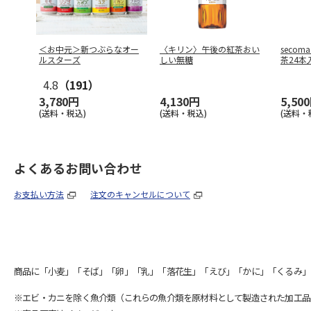
＜お中元＞新つぶらなオー
〈キリン〉午後の紅茶おい
seco
ルスターズ
しい無糖
茶24本
4.8
（191）
3,780円
4,130円
5,50
(送料・税込)
(送料・税込)
(送料・
よくあるお問い合わせ
お支払い方法
注文のキャンセルについて
商品に「小麦」「そば」「卵」「乳」「落花生」「えび」「かに」「くるみ」
※エビ・カニを除く魚介類（これらの魚介類を原材料として製造された加工品