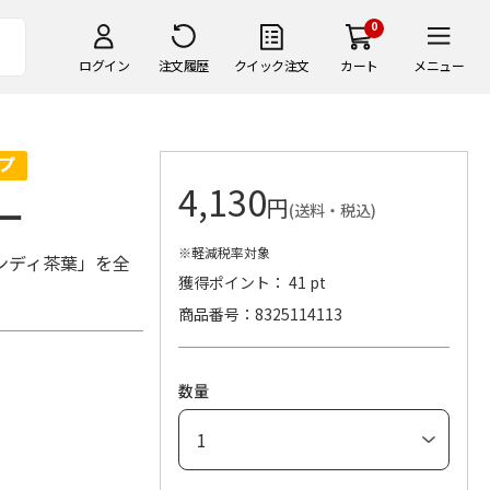
0
ログイン
注文履歴
クイック注文
カート
メニュー
4,130
円
ー
(送料・税込)
※軽減税率対象
ンディ茶葉」を全
獲得ポイント： 41 pt
商品番号
8325114113
数量