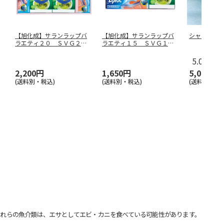
【旭化成】サランラップバ
【旭化成】サランラップバ
シャインマ
ラエティ２０ ＳＶＧ２０
ラエティ１５ ＳＶＧ１５
Ｄ
Ｃ
5.0
（4）
2,200円
1,650円
5,000円
(送料別・税込)
(送料別・税込)
(送料・税込)
れらの魚介類は、エサとしてエビ・カニを食べている可能性があります。