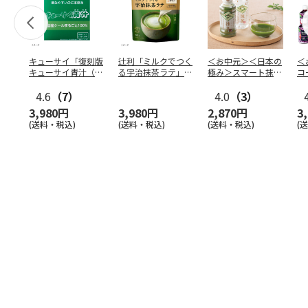
キューサイ「復刻版
辻利「ミルクでつく
＜お中元＞＜日本の
＜
キューサイ青汁（30
る宇治抹茶ラテ」
極み＞スマート抹
コ
本入）」×4箱
80g×12袋
茶 １０本
合
4.6
（7）
4.0
（3）
Ａ
3,980円
3,980円
2,870円
3
(送料・税込)
(送料・税込)
(送料・税込)
(