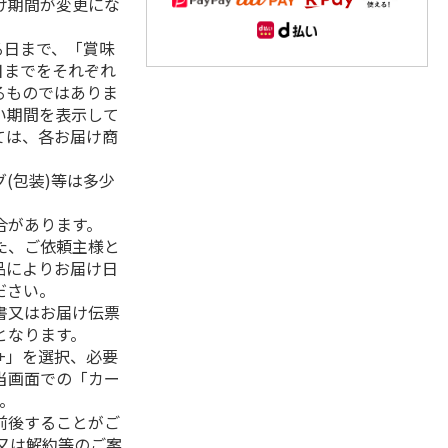
け期間が変更にな
る日まで、「賞味
日までをそれぞれ
るものではありま
い期間を表示して
ては、各お届け商
(包装)等は多少
合があります。
た、ご依頼主様と
品によりお届け日
ださい。
書又はお届け伝票
となります。
+」を選択、必要
当画面での「カー
。
前後することがご
又は解約等のご案