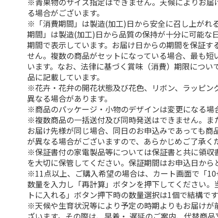
※青果物のサイズ指定はできません。天候によりお届
る場合がございます。
※「消費期間」は製造(加工)日から安全に召し上がれ
期間」は製造(加工)日から品質の保持が十分に可能な
期間で表示しています。お届け日からの期間を保証す
せん。複数の商品がセットになっている場合、最も短
います。なお、法律に基づく賞味（消費）期限につい
品に記載しています。
※花卉・花弁の開花状態及び花色、リボン、ラッピング
異なる場合があります。
※商品のパッケージ・小物のデザインは変更になる場
※複数商品の一括送付及び同時発送はできません。ま
お届け先様が同じ場合、同日のお申込みであっても商
が異なる場合がございますので、あらかじめご了承く
※保証書付の家電製品等については保証書と共に領収
を大切に保管してください。保証期間はお申込日から
※11点以上、ご購入希望の場合は、カート画面で「10
数量を入力し「再計算」ボタンを押下してください。
トに入れる」ボタン押下時の数量選択は1個で結構です
※天候や生育状況等により予定の時期よりもお届けが
ざいます。その際は、早着・ 遅延のご案内、代替商品