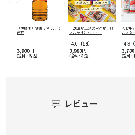
〈伊藤園〉健康ミネラルむ
「20点以上詰め合わせ！ロ
＜お中
ぎ茶
スおたすけセット」
ルスタ
4.0
（18）
4.8
（
3,900円
3,980円
3,78
(送料・税込)
(送料・税込)
(送料・
レビュー