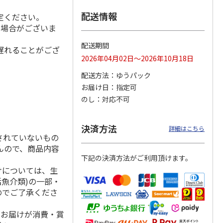
配送情報
定ください。
る場合がございま
「スリ
＜お中元＞＜コカ・
九州産野菜青汁 １
＜お中元＞＜キーコ
配送期間
遅れることがござ
ールア
コーラ＞健康茶詰合
箱
ーヒー＞アイスコー
2026年04月02日～2026年10月18日
性表示
せ ＣＫＯ－３０Ａ
ヒー＆ジュース＆ド
4.8
（8）
リン
…
配送方法
ゆうパック
3,680円
1,880円
3,480円
お届け日
指定可
(送料・税込)
(送料・税込)
(送料・税込)
のし
対応不可
決済方法
詳細はこちら
されていないもの
んので、商品内容
下記の決済方法がご利用頂けます。
けについては、生
活魚介類)の一部・
のでご了承くださ
、お届けが消費・賞