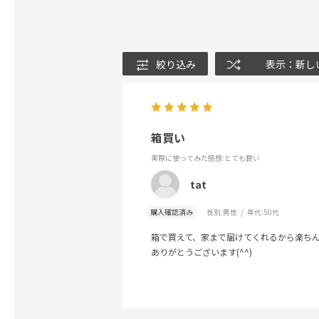
絞り込み
表示：新し
箱買い
実際に使ってみた感想
:とても良い
tat
購入確認済み
性別:
男性
年代:
50代
箱で買えて、家まで届けてくれるから楽ち
ありがとうございます(^^)