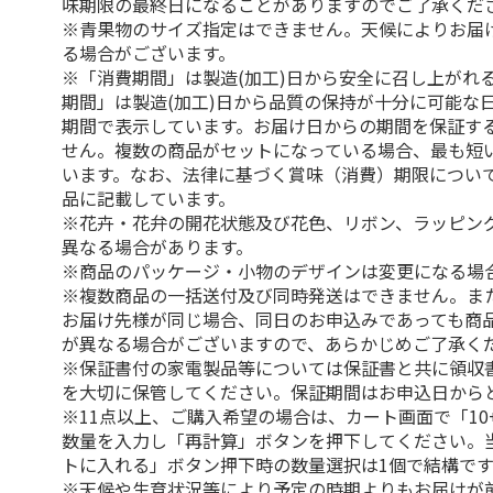
味期限の最終日になることがありますのでご了承くだ
※青果物のサイズ指定はできません。天候によりお届
る場合がございます。
※「消費期間」は製造(加工)日から安全に召し上がれ
期間」は製造(加工)日から品質の保持が十分に可能な
期間で表示しています。お届け日からの期間を保証す
せん。複数の商品がセットになっている場合、最も短
います。なお、法律に基づく賞味（消費）期限につい
品に記載しています。
※花卉・花弁の開花状態及び花色、リボン、ラッピング
異なる場合があります。
※商品のパッケージ・小物のデザインは変更になる場
※複数商品の一括送付及び同時発送はできません。ま
お届け先様が同じ場合、同日のお申込みであっても商
が異なる場合がございますので、あらかじめご了承く
※保証書付の家電製品等については保証書と共に領収
を大切に保管してください。保証期間はお申込日から
※11点以上、ご購入希望の場合は、カート画面で「10
数量を入力し「再計算」ボタンを押下してください。
トに入れる」ボタン押下時の数量選択は1個で結構です
※天候や生育状況等により予定の時期よりもお届けが