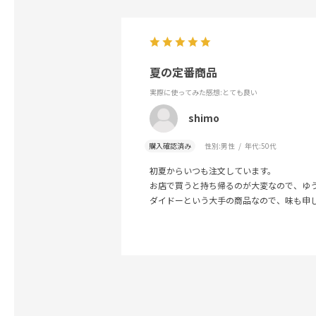
夏の定番商品
実際に使ってみた感想
:とても良い
shimo
購入確認済み
性別:
男性
年代:
50代
初夏からいつも注文しています。
お店で買うと持ち帰るのが大変なので、ゆ
ダイドーという大手の商品なので、味も申