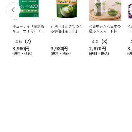
キューサイ「復刻版
辻利「ミルクでつく
＜お中元＞＜日本の
＜
キューサイ青汁（30
る宇治抹茶ラテ」
極み＞スマート抹
コ
本入）」×4箱
80g×12袋
茶 １０本
合
4.6
（7）
4.0
（3）
Ａ
3,980円
3,980円
2,870円
3
(送料・税込)
(送料・税込)
(送料・税込)
(