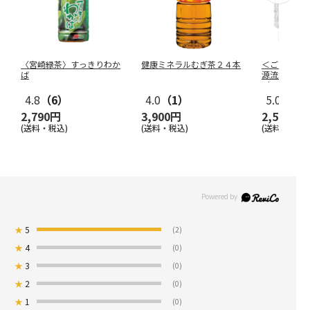
〈宮崎緑茶〉すっきりわか
健康ミネラルむぎ茶２４本
＜ご自宅用
ば
源流水５０
（ラベルレ
4.8
（6）
4.0
（1）
5.0
（3）
2,790円
3,900円
2,570円
(送料・税込)
(送料・税込)
(送料・税込)
★
5
(2)
★
4
(0)
★
3
(0)
★
2
(0)
★
1
(0)