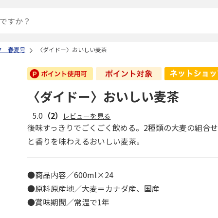
ク 春夏号
〈ダイドー〉おいしい麦茶
〈ダイドー〉おいしい麦茶
5.0
（2）
レビューを見る
後味すっきりでごくごく飲める。2種類の大麦の組合
と香りを味わえるおいしい麦茶。
●商品内容／600ml×24
●原料原産地／大麦＝カナダ産、国産
●賞味期間／常温で1年