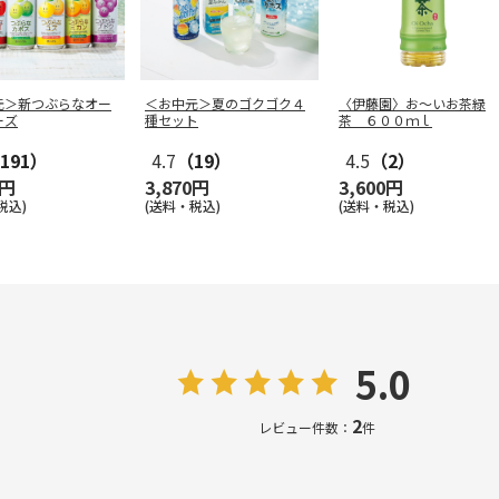
元＞新つぶらなオー
＜お中元＞夏のゴクゴク４
〈伊藤園〉お～いお茶緑
ーズ
種セット
茶 ６００ｍｌ
191）
4.7
（19）
4.5
（2）
0円
3,870円
3,600円
税込)
(送料・税込)
(送料・税込)
5.0
2
レビュー件数：
件