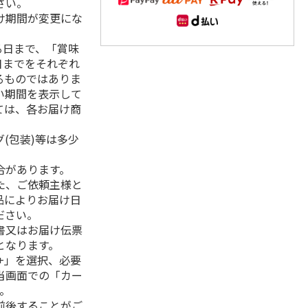
さい。
け期間が変更にな
る日まで、「賞味
日までをそれぞれ
るものではありま
い期間を表示して
ては、各お届け商
(包装)等は多少
合があります。
た、ご依頼主様と
品によりお届け日
ださい。
書又はお届け伝票
となります。
+」を選択、必要
当画面での「カー
。
前後することがご