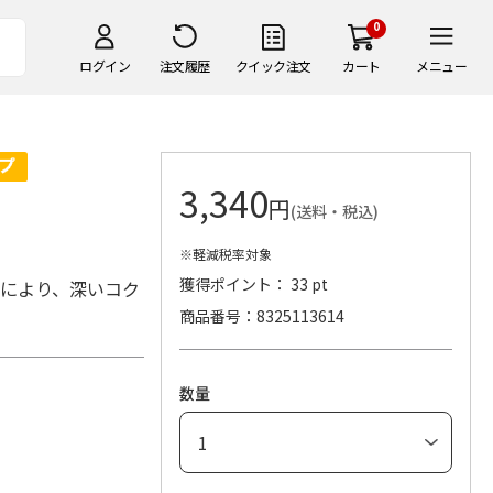
0
ログイン
注文履歴
クイック注文
カート
メニュー
3,340
円
(送料・税込)
※軽減税率対象
獲得ポイント： 33 pt
せにより、深いコク
商品番号
8325113614
数量