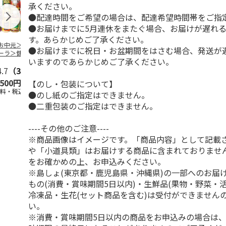
承ください。
●配達時間をご希望の場合は、配達希望時間帯をご指
●お届けまでに5月連休をまたぐ場合、お届けが遅れ
す。あらかじめご了承ください。
お中元＞＜コカ・
トワイニング「腸活
＜お中元＞＜山田養
トワイニング
●お届けまでに祝日・お盆期間をはさむ場合、発送が
ーラ＞健康飲料詰
ミルクティー（機能
蜂場＞ハニードリン
ープ カモミ
いますのであらかじめご了承ください。
せ ＣＫＤ－３０
性表示食品）」7本
クセット（ＨＤ－３
ップル（機能
4.7
（3）
入×
…
０）
5.0
（1）
食品
…
,500円
3,980円
3,480円
3,980円
【のし・包装について】
送料・税込)
(送料・税込)
(送料・税込)
(送料・税込)
●のし紙のご指定はできません。
●二重包装のご指定はできません。
----その他のご注意----
※商品画像はイメージです。「商品内容」として記載
や「小道具類」はお届けする商品に含まれておりませ
をお確かめの上、お申込みください。
※島しょ(東京都・鹿児島県・沖縄県)の一部へのお届
もの(消費・賞味期間5日以内)・生鮮品(果物・野菜・
冷凍品・生花(セット商品を含む)は受付ができません
い。
※消費・賞味期間5日以内の商品をお申込みの場合は