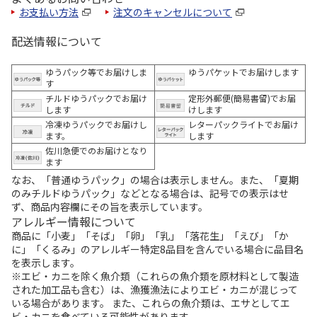
お支払い方法
注文のキャンセルについて
配送情報について
ゆうパック等でお届けしま
ゆうパケットでお届けします
す
チルドゆうパックでお届け
定形外郵便(簡易書留)でお届
します
けします
冷凍ゆうパックでお届けし
レターパックライトでお届け
ます。
します
佐川急便でのお届けとなり
ます
なお、「普通ゆうパック」の場合は表示しません。また、「夏期
のみチルドゆうパック」などとなる場合は、記号での表示はせ
ず、商品内容欄にその旨を表示しています。
アレルギー情報について
商品に「小麦」「そば」「卵」「乳」「落花生」「えび」「か
に」「くるみ」のアレルギー特定8品目を含んでいる場合に品目名
を表示します。
※エビ・カニを除く魚介類（これらの魚介類を原材料として製造
された加工品も含む）は、漁獲漁法によりエビ・カニが混じって
いる場合があります。 また、これらの魚介類は、エサとしてエ
ビ・カニを食べている可能性があります。