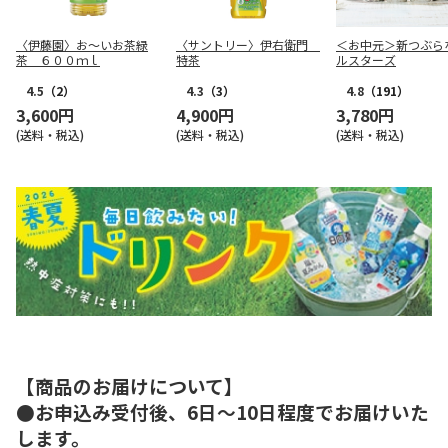
〈伊藤園〉お～いお茶緑
〈サントリー〉伊右衛門
＜お中元＞新つぶら
茶 ６００ｍｌ
特茶
ルスターズ
4.5
（2）
4.3
（3）
4.8
（191）
3,600円
4,900円
3,780円
(送料・税込)
(送料・税込)
(送料・税込)
【商品のお届けについて】
●お申込み受付後、6日～10日程度でお届けいた
します。