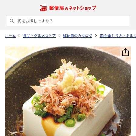
ホーム
食品・グルメストア
郵便局のカタログ
森永 絹とうふ・ミル