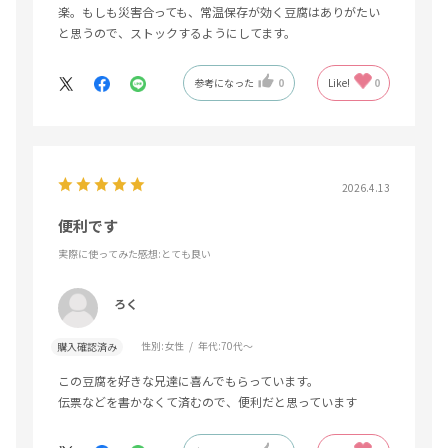
楽。もしも災害合っても、常温保存が効く豆腐はありがたい
と思うので、ストックするようにしてます。
参考になった
0
Like!
0
2026.4.13
便利です
実際に使ってみた感想
:とても良い
ろく
性別:
女性
年代:
70代～
購入確認済み
この豆腐を好きな兄達に喜んでもらっています。
伝票などを書かなくて済むので、便利だと思っています