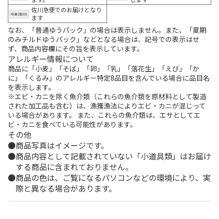
佐川急便でのお届けとなり
ます
なお、「普通ゆうパック」の場合は表示しません。また、「夏期
のみチルドゆうパック」などとなる場合は、記号での表示はせ
ず、商品内容欄にその旨を表示しています。
アレルギー情報について
商品に「小麦」「そば」「卵」「乳」「落花生」「えび」「か
に」「くるみ」のアレルギー特定8品目を含んでいる場合に品目名
を表示します。
※エビ・カニを除く魚介類（これらの魚介類を原材料として製造
された加工品も含む）は、漁獲漁法によりエビ・カニが混じって
いる場合があります。 また、これらの魚介類は、エサとしてエ
ビ・カニを食べている可能性があります。
その他
商品写真はイメージです。
商品内容として記載されていない「小道具類」はお届け
する商品に含まれておりません。
商品の色は、ご覧になるパソコンなどの環境により、実
際と異なる場合があります。