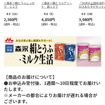
＜森永＞絹とうふしっか
＜森永＞絹とうふアソー
「20点以上詰め合わ
り １２丁
ト 各１２丁
ロスおたすけセット
4.9
（11）
4.6
（5）
4.0
（18）
2,560円
4,850円
3,980円
(送料・税込)
(送料・税込)
(送料・税込)
【商品のお届けについて】
●お申込み受付後、1週間～10日程度でお届けい
たします。
※メーカーの都合によりお届けが遅れる場合が
ございます。