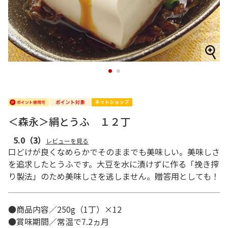
1
2
＜森永＞絹とうふ １２丁
5.0
（3）
レビューを見る
口どけが良くなめらかでそのままでも美味しい。美味しさ
を追求したとうふです。大豆を水に漬けずに作る「挽き搾
り製法」のため美味しさを逃しません。贈答用としても！
●商品内容／250g（1丁）×12
●賞味期間／常温で7.2ヵ月