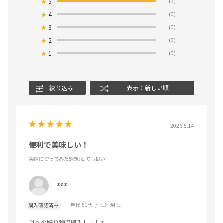
★
5
(3)
★
4
(0)
★
3
(0)
★
2
(0)
★
1
(0)
絞り込み
表示：新しい順
2026.5.14
便利で美味しい！
実際に使ってみた感想
:とても良い
zzz
年代:
50代
性別:
男性
購入確認済み
母への贈り物で購入しました。