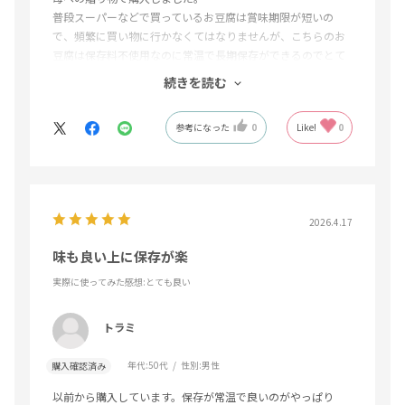
普段スーパーなどで買っているお豆腐は賞味期限が短いの
で、頻繁に買い物に行かなくてはなりませんが、こちらのお
豆腐は保存料不使用なのに常温で長期保存ができるのでとて
も便利だと思います。
続きを読む
母にも「大豆の甘みがしっかりあって、濃厚で美味しい！」
と喜んでもらえました。
参考になった
0
Like!
0
なくなった頃にまたリピートしたいと思います。
2026.4.17
味も良い上に保存が楽
実際に使ってみた感想
:とても良い
トラミ
年代:
50代
性別:
男性
購入確認済み
以前から購入しています。保存が常温で良いのがやっぱり