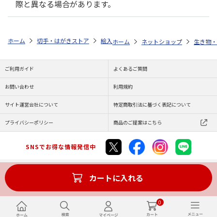
際と異なる場合があります。
ホーム
切手・はがきストア
絵入りはがき
夏限定 季節のムーミンは
ホーム
ネットショップ
生き物・
ご利用ガイド
よくあるご質問
お問い合わせ
利用規約
サイト運営会社について
特定商取引法に基づく表記について
プライバシーポリシー
商品のご提案はこちら
SNSでお得な情報発信中
カートに入れる
Copyright (C) JAPAN POST Co.,Ltd. All Rights Reserved.
0