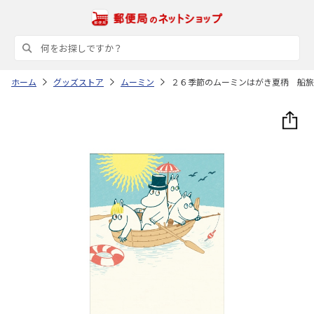
ホーム
グッズストア
ムーミン
２６季節のムーミンはがき夏柄 船旅