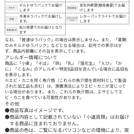
チルドゆうパックでお届け
定形外郵便(簡易書留)でお届
します
けします
冷凍ゆうパックでお届けし
レターパックライトでお届け
ます。
します
佐川急便でのお届けとなり
ます
なお、「普通ゆうパック」の場合は表示しません。また、「夏期
のみチルドゆうパック」などとなる場合は、記号での表示はせ
ず、商品内容欄にその旨を表示しています。
アレルギー情報について
商品に「小麦」「そば」「卵」「乳」「落花生」「えび」「か
に」「くるみ」のアレルギー特定8品目を含んでいる場合に品目名
を表示します。
※エビ・カニを除く魚介類（これらの魚介類を原材料として製造
された加工品も含む）は、漁獲漁法によりエビ・カニが混じって
いる場合があります。 また、これらの魚介類は、エサとしてエ
ビ・カニを食べている可能性があります。
その他
商品写真はイメージです。
商品内容として記載されていない「小道具類」はお届け
する商品に含まれておりません。
商品の色は、ご覧になるパソコンなどの環境により、実