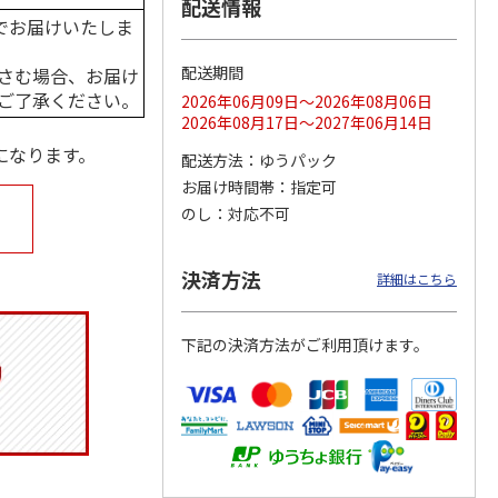
配送情報
でお届けいたしま
配送期間
さむ場合、お届け
ご了承ください。
ジョの
令和八年七月場所
ポムポムプリン30th
リラックマ／クリア
2026年06月09日～2026年08月06日
黄金の
優勝力士純金製小判
おもちもちもちクッ
ファイル３点セット
2026年08月17日～2027年06月14日
ータと
【安青錦】
ション
になります。
配送方法
ゆうパック
605,000円
4,950円
750円
お届け時間帯
指定可
)
(送料・税込)
(送料別・税込)
(送料別・税込)
のし
対応不可
決済方法
詳細はこちら
下記の決済方法がご利用頂けます。