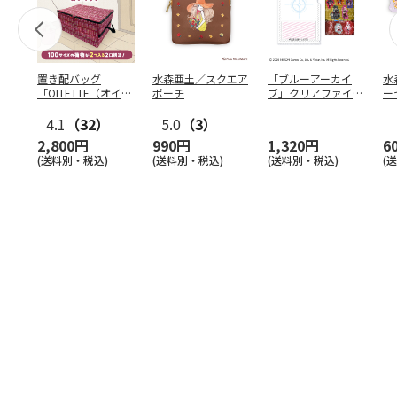
置き配バッグ
水森亜土／スクエア
「ブルーアーカイ
水
「OITETTE（オイテ
ポーチ
ブ」クリアファイル
ー
ッテ）」
&ステッカーセット
4.1
（32）
5.0
（3）
2,800円
990円
1,320円
6
(送料別・税込)
(送料別・税込)
(送料別・税込)
(