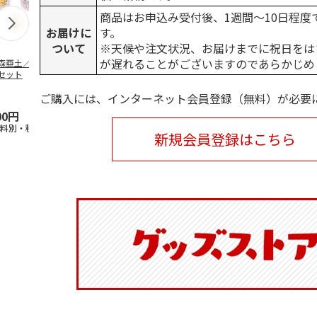
商品はお申込み受付後、1週間～10日程度
お届けに
す。
ついて
※天候や注文状況、お届けまでに祝日をは
が遅れることがございますのであらかじめ
森亜土／ステッカ
リラックマ／マルチ
ポムポムプリン30th
アニメ『ジョ
セット
ケース
おもちもちもちマス
奇妙な冒険 
コット
風』チョコラ
ご購入には、インターネット会員登録（無料）が必要
5.0
（6）
セッ
5.0
…
（7）
00円
1,100円
2,200円
1,969円
送料別・税込)
(送料別・税込)
(送料別・税込)
(送料別・税込
新規会員登録はこちら