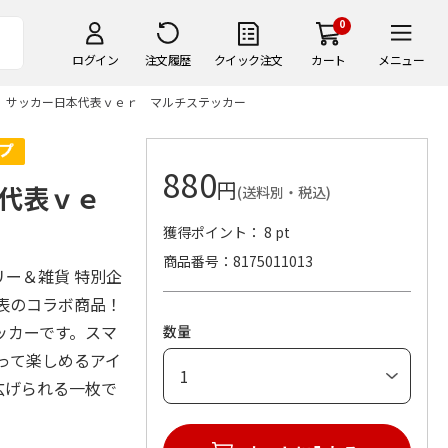
0
ログイン
注文履歴
クイック注文
カート
メニュー
 サッカー日本代表ｖｅｒ マルチステッカー
880
円
代表ｖｅ
(送料別・税込)
獲得ポイント： 8 pt
商品番号
8175011013
リー＆雑貨 特別企
表のコラボ商品！
ッカーです。スマ
数量
って楽しめるアイ
広げられる一枚で