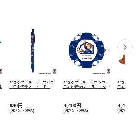
ー
おさるのジョージ サッカ
おさるのジョージ サッカー
おさるのジョ
ル
ー日本代表ｖｅｒ ボール
日本代表ver ボールクッショ
日本代表ver
ペン Ｂ
ン
ブ
…
880円
4,400円
4,400円
(送料別・税込)
(送料別・税込)
(送料別・税込