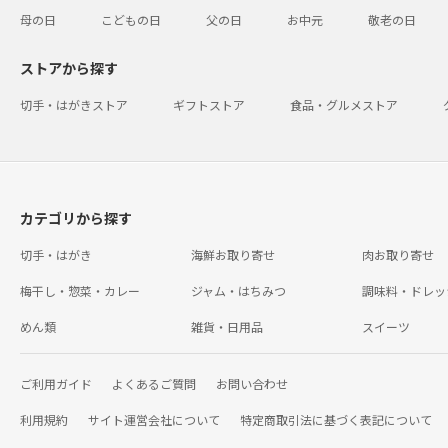
母の日
こどもの日
父の日
お中元
敬老の日
ストアから探す
切手・はがきストア
ギフトストア
食品・グルメストア
カテゴリから探す
切手・はがき
海鮮お取り寄せ
肉お取り寄せ
梅干し・惣菜・カレー
ジャム・はちみつ
調味料・ドレッ
めん類
雑貨・日用品
スイーツ
ご利用ガイド
よくあるご質問
お問い合わせ
利用規約
サイト運営会社について
特定商取引法に基づく表記について