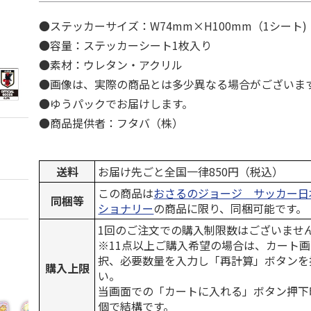
●ステッカーサイズ：W74mm×H100mm（1シート)
●容量：ステッカーシート1枚入り
●素材：ウレタン・アクリル
●画像は、実際の商品とは多少異なる場合がございま
●ゆうパックでお届けします。
●商品提供者：フタバ（株）
送料
お届け先ごと全国一律850円（税込）
この商品は
おさるのジョージ サッカー日本
同梱等
ショナリー
の商品に限り、同梱可能です。
1回のご注文での購入制限数はございませ
※11点以上ご購入希望の場合は、カート画
択、必要数量を入力し「再計算」ボタンを
購入上限
い。
当画面での「カートに入れる」ボタン押下
個で結構です。