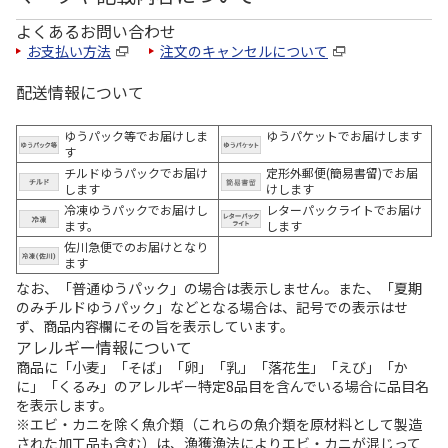
よくあるお問い合わせ
お支払い方法
注文のキャンセルについて
配送情報について
ゆうパック等でお届けしま
ゆうパケットでお届けします
す
チルドゆうパックでお届け
定形外郵便(簡易書留)でお届
します
けします
冷凍ゆうパックでお届けし
レターパックライトでお届け
ます。
します
佐川急便でのお届けとなり
ます
なお、「普通ゆうパック」の場合は表示しません。また、「夏期
のみチルドゆうパック」などとなる場合は、記号での表示はせ
ず、商品内容欄にその旨を表示しています。
アレルギー情報について
商品に「小麦」「そば」「卵」「乳」「落花生」「えび」「か
に」「くるみ」のアレルギー特定8品目を含んでいる場合に品目名
を表示します。
※エビ・カニを除く魚介類（これらの魚介類を原材料として製造
された加工品も含む）は、漁獲漁法によりエビ・カニが混じって