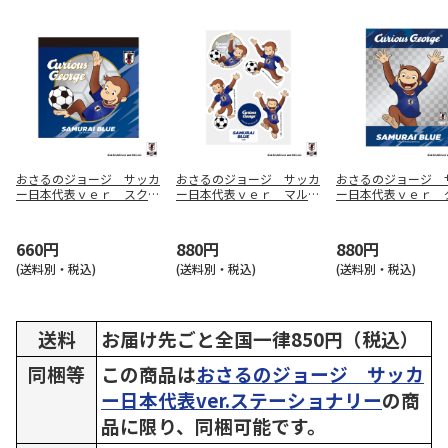
おさるのジョージ サッカ
おさるのジョージ サッカ
おさるのジョージ 
ー日本代表ｖｅｒ スクエ
ー日本代表ｖｅｒ マルチ
ー日本代表ｖｅｒ 
アメモ帳
ステッカー
ポケットクリアファ
660円
880円
880円
(送料別・税込)
(送料別・税込)
(送料別・税込)
送料
お届け先ごと全国一律850円（税込）
同梱等
この商品は
おさるのジョージ サッカ
ー日本代表ver.ステーショナリー
の商
品に限り、同梱可能です。