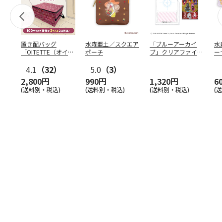
置き配バッグ
水森亜土／スクエア
「ブルーアーカイ
水
「OITETTE（オイテ
ポーチ
ブ」クリアファイル
ー
ッテ）」
&ステッカーセット
4.1
（32）
5.0
（3）
2,800円
990円
1,320円
6
(送料別・税込)
(送料別・税込)
(送料別・税込)
(