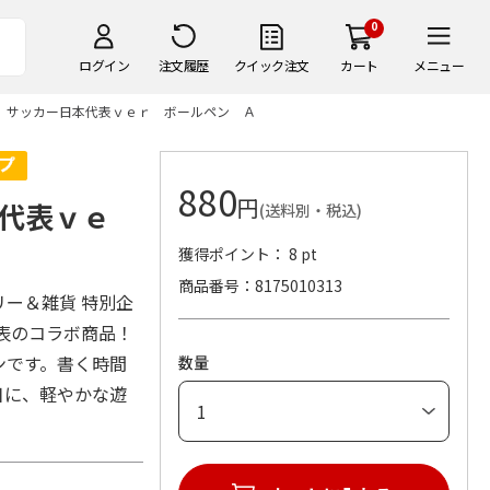
0
ログイン
注文履歴
クイック注文
カート
メニュー
 サッカー日本代表ｖｅｒ ボールペン Ａ
880
円
代表ｖｅ
(送料別・税込)
獲得ポイント： 8 pt
商品番号
8175010313
リー＆雑貨 特別企
表のコラボ商品！
ンです。書く時間
数量
日に、軽やかな遊