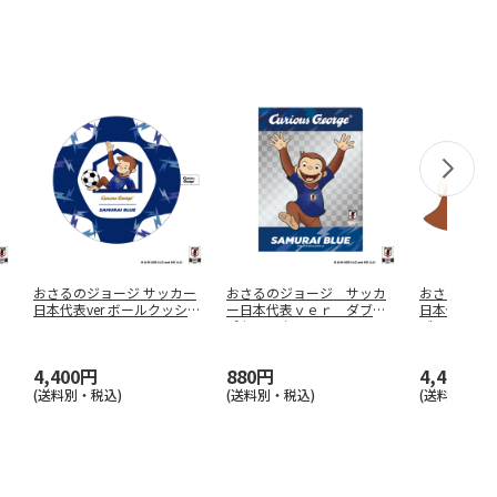
おさるのジョージ サッカー
おさるのジョージ サッカ
おさるのジョ
日本代表ver ボールクッショ
ー日本代表ｖｅｒ ダブル
日本代表ver
ン
ポケットク
…
ブ
…
4,400円
880円
4,400円
(送料別・税込)
(送料別・税込)
(送料別・税込