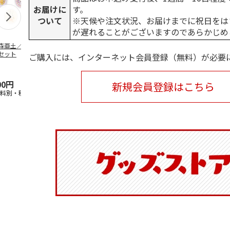
お届けに
す。
ついて
※天候や注文状況、お届けまでに祝日をは
が遅れることがございますのであらかじめ
森亜土／ステッカ
リラックマ／マルチ
ポムポムプリン30th
アニメ『ジョ
セット
ケース
おもちもちもちマス
奇妙な冒険 
ご購入には、インターネット会員登録（無料）が必要
コット
風』チョコラ
5.0
（6）
セッ
5.0
…
（7）
00円
1,100円
2,200円
1,969円
新規会員登録はこちら
送料別・税込)
(送料別・税込)
(送料別・税込)
(送料別・税込