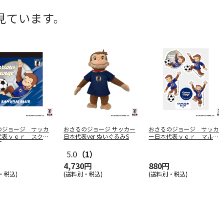
見ています。
のジョージ サッカ
おさるのジョージ サッカー
おさるのジョージ サッカ
代表ｖｅｒ スクエ
日本代表ver ぬいぐるみS
ー日本代表ｖｅｒ マルチ
帳
ステッカー
5.0
（1）
4,730円
880円
・税込)
(送料別・税込)
(送料別・税込)