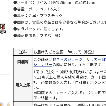
●ボールペンサイズ：H約138mm 直径約10mm
●容量：ボールペン1本入り
●素材：金属・プラスチック
●画像は、実際の商品とは多少異なる場合がございま
●ゆうパックでお届けします。
●商品提供者：フタバ（株）
送料
お届け先ごと全国一律850円（税込）
この商品は
おさるのジョージ サッカー日本
同梱等
ショナリー
の商品に限り、同梱可能です。
1回のご注文での購入制限数はございませ
※11点以上ご購入希望の場合は、カート画
択、必要数量を入力し「再計算」ボタンを
購入上限
い。
当画面での「カートに入れる」ボタン押下
個で結構です。
商品はお申込み受付後、1週間～10日程度