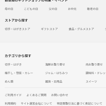
母の日
こどもの日
父の日
お中元
敬老の日
ストアから探す
切手・はがきストア
ギフトストア
食品・グルメストア
カテゴリから探す
切手・はがき
海鮮お取り寄せ
肉お取り寄せ
梅干し・惣菜・カレー
ジャム・はちみつ
調味料・ドレッ
めん類
雑貨・日用品
スイーツ
ご利用ガイド
よくあるご質問
お問い合わせ
利用規約
サイト運営会社について
特定商取引法に基づく表記について