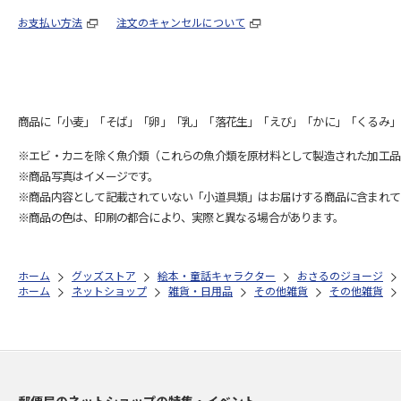
お支払い方法
注文のキャンセルについて
商品に「小麦」「そば」「卵」「乳」「落花生」「えび」「かに」「くるみ」
※エビ・カニを除く魚介類（これらの魚介類を原材料として製造された加工品
※商品写真はイメージです。
※商品内容として記載されていない「小道具類」はお届けする商品に含まれて
※商品の色は、印刷の都合により、実際と異なる場合があります。
ホーム
グッズストア
絵本・童話キャラクター
おさるのジョージ
ホーム
ネットショップ
雑貨・日用品
その他雑貨
その他雑貨
郵便局のネットショップの特集・イベント