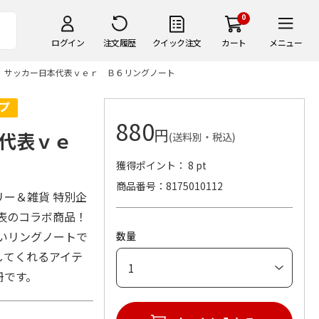
0
ログイン
注文履歴
クイック注文
カート
メニュー
 サッカー日本代表ｖｅｒ Ｂ６リングノート
880
円
代表ｖｅ
(送料別・税込)
獲得ポイント： 8 pt
商品番号
8175010112
リー＆雑貨 特別企
表のコラボ商品！
いリングノートで
数量
してくれるアイテ
冊です。