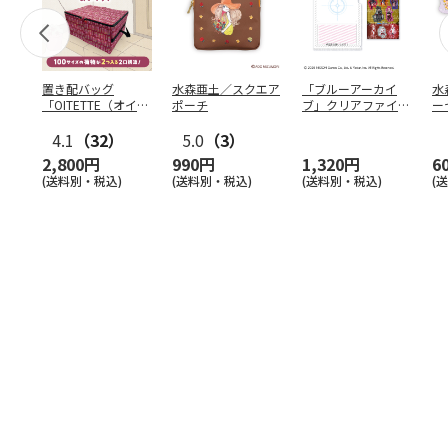
置き配バッグ
水森亜土／スクエア
「ブルーアーカイ
水
「OITETTE（オイテ
ポーチ
ブ」クリアファイル
ー
ッテ）」
&ステッカーセット
4.1
（32）
5.0
（3）
2,800円
990円
1,320円
6
(送料別・税込)
(送料別・税込)
(送料別・税込)
(