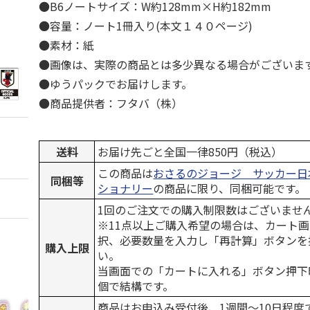
●B6ノートサイズ：W約128mm×H約182mm
●容量：ノート1冊入り(本文１４０ページ)
●素材：紙
●画像は、実際の商品とは多少異なる場合がございま
●ゆうパックでお届けします。
●商品提供者：フタバ（株）
送料
お届け先ごと全国一律850円（税込）
この商品は
おさるのジョージ サッカー日本
同梱等
ショナリー
の商品に限り、同梱可能です。
1回のご注文での購入制限数はございませ
※11点以上ご購入希望の場合は、カート画
択、必要数量を入力し「再計算」ボタンを
購入上限
い。
当画面での「カートに入れる」ボタン押下
個で結構です。
商品はお申込み受付後、1週間～10日程度