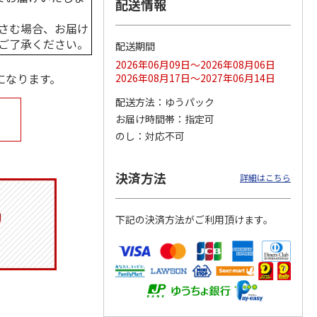
配送情報
さむ場合、お届け
ご了承ください。
配送期間
ジョの
令和八年七月場所
ポムポムプリン30th
リラックマ／クリア
2026年06月09日～2026年08月06日
黄金の
優勝力士純金製小判
おもちもちもちクッ
ファイル３点セット
になります。
2026年08月17日～2027年06月14日
ータと
【安青錦】
ション
配送方法
ゆうパック
605,000円
4,950円
750円
お届け時間帯
指定可
)
(送料・税込)
(送料別・税込)
(送料別・税込)
のし
対応不可
決済方法
詳細はこちら
下記の決済方法がご利用頂けます。