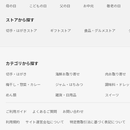
母の日
こどもの日
父の日
お中元
敬老の日
ストアから探す
切手・はがきストア
ギフトストア
食品・グルメストア
カテゴリから探す
切手・はがき
海鮮お取り寄せ
肉お取り寄せ
梅干し・惣菜・カレー
ジャム・はちみつ
調味料・ドレッ
めん類
雑貨・日用品
スイーツ
ご利用ガイド
よくあるご質問
お問い合わせ
利用規約
サイト運営会社について
特定商取引法に基づく表記について