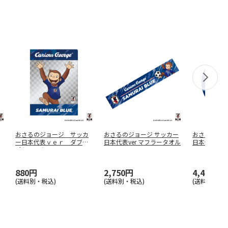
おさるのジョージ サッカ
おさるのジョージ サッカー
おさるのジョ
ー日本代表ｖｅｒ ダブル
日本代表ver マフラータオル
日本代表ve
ポケットク
…
ン
880円
2,750円
4,400円
(送料別・税込)
(送料別・税込)
(送料別・税込