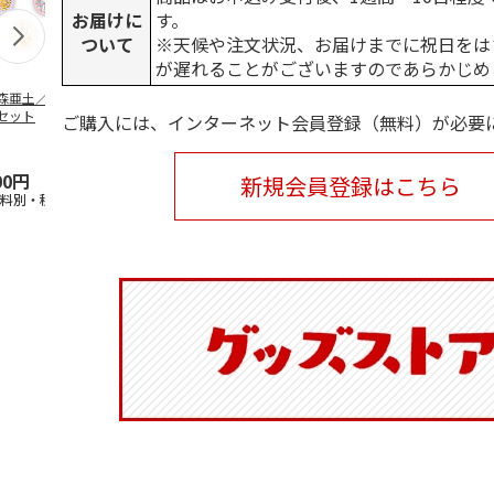
お届けに
す。
ついて
※天候や注文状況、お届けまでに祝日をは
が遅れることがございますのであらかじめ
森亜土／ステッカ
リラックマ／マルチ
ポムポムプリン30th
アニメ『ジョ
セット
ケース
おもちもちもちマス
奇妙な冒険 
ご購入には、インターネット会員登録（無料）が必要
コット
風』チョコラ
5.0
（6）
セッ
5.0
…
（7）
00円
1,100円
2,200円
1,969円
新規会員登録はこちら
送料別・税込)
(送料別・税込)
(送料別・税込)
(送料別・税込