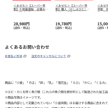
＜おせち＞【スーパー早
＜おせち＞【スーパー早
＜おせ
割】千賀屋謹製 迎春おせ
割】膳人（かしはびと）
早割 
ち料理「千富
…
和洋中二段重
発 彩
28,980円
19,780円
15,0
(送料・税込)
(送料・税込)
(送料・
よくあるお問い合わせ
お支払い方法
注文のキャンセルについて
商品に「小麦」「そば」「卵」「乳」「落花生」「えび」「かに」「くるみ」
※エビ・カニを除く魚介類（これらの魚介類を原材料として製造された加工品
※商品写真はイメージです。
※商品内容として記載されていない「小道具類」はお届けする商品に含まれて