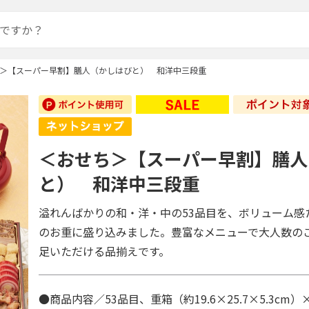
＞【スーパー早割】膳人（かしはびと） 和洋中三段重
＜おせち＞【スーパー早割】膳人
と） 和洋中三段重
溢れんばかりの和・洋・中の53品目を、ボリューム感
のお重に盛り込みました。豊富なメニューで大人数の
足いただける品揃えです。
●商品内容／53品目、重箱（約19.6×25.7×5.3cm