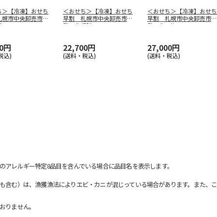
ち＞【冷凍】おせち
＜おせち＞【冷凍】おせち
＜おせち＞【冷凍】おせち
札幌市中央卸売市場
早割 札幌市中央卸売市場
早割 札幌市中央卸売市場
膳
発 北都膳
発 北の漁
…
00円
22,700円
27,000円
税込)
(送料・税込)
(送料・税込)
のアレルギー特定8品目を含んでいる場合に品目名を表示します。
も含む）は、漁獲漁法によりエビ・カニが混じっている場合があります。また、こ
おりません。