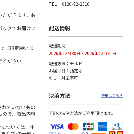
TEL： 0120-92-2310
いただきます。あ
配送情報
冷凍】
＜おせち＞【冷凍】
＜おせち＞【冷凍】
郵便局のＷＥＢ定期
パックでお届けい
札幌市
おせち早割 札幌市
おせち早割 蟹甲羅
便（近畿名産品コー
発 北
中央卸売市場発 北
もりおせち
ス）
の漁
…
3.0
（2）
配送期間
日でご指定願いま
27,000円
22,180円
3,200円
2026年12月30日～2026年12月31日
(送料・税込)
(送料・税込)
(送料・税込)
定ください。
配送方法
チルド
お届け日
指定可
のし
対応不可
決済方法
詳細はこちら
されていないもの
んので、商品内容
下記の決済方法がご利用頂けます。
けについては、生
活魚介類)の一部・