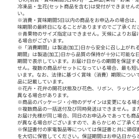
冷凍品・生花(セット商品を含む)は受付ができません
い。
※消費・賞味期間5日以内の商品をお申込みの場合は
味期限の最終日になることがありますのでご了承くだ
※青果物のサイズ指定はできません。天候によりお届
る場合がございます。
※「消費期間」は製造(加工)日から安全に召し上がれ
期間」は製造(加工)日から品質の保持が十分に可能な
期間で表示しています。お届け日からの期間を保証す
せん。複数の商品がセットになっている場合、最も短
います。なお、法律に基づく賞味（消費）期限につい
品に記載しています。
※花卉・花弁の開花状態及び花色、リボン、ラッピング
異なる場合があります。
※商品のパッケージ・小物のデザインは変更になる場
※複数商品の一括送付及び同時発送はできません。ま
お届け先様が同じ場合、同日のお申込みであっても商
が異なる場合がございますので、あらかじめご了承く
※保証書付の家電製品等については保証書と共に領収
を大切に保管してください。保証期間はお申込日から