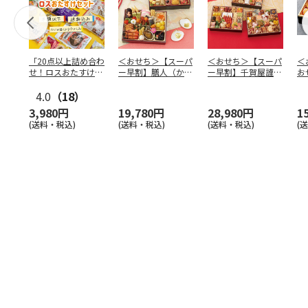
「20点以上詰め合わ
＜おせち＞【スーパ
＜おせち＞【スーパ
＜
せ！ロスおたすけセ
ー早割】膳人（かし
ー早割】千賀屋謹
お
ット」
はびと） 和洋中二
製 迎春おせち料理
中
4.0
（18）
段重
「千富
…
膳
3,980円
19,780円
28,980円
1
(送料・税込)
(送料・税込)
(送料・税込)
(