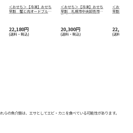
＜おせち＞【冷凍】おせち
＜おせち＞【冷凍】おせち
＜おせち＞
早割 蟹と肉オードブルお
早割 札幌市中央卸売市場
早割 蟹甲
せち
発 北の初
…
22,180円
20,300円
22,180円
(送料・税込)
(送料・税込)
(送料・税込)
れらの魚介類は、エサとしてエビ・カニを食べている可能性があります。