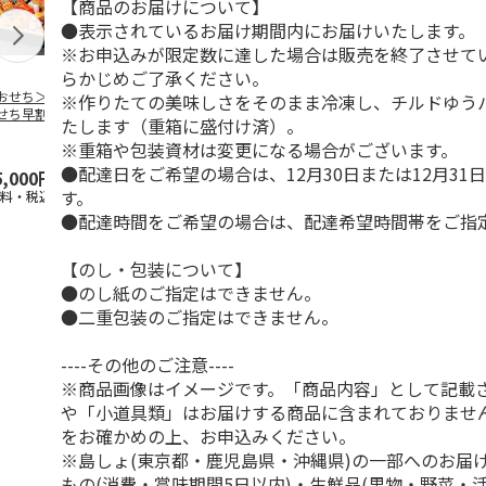
【商品のお届けについて】
●表示されているお届け期間内にお届けいたします。
※お申込みが限定数に達した場合は販売を終了させて
らかじめご了承ください。
おせち＞【冷凍】
＜おせち＞【冷凍】
＜おせち＞【冷凍】
＜おせち＞【
※作りたての美味しさをそのまま冷凍し、チルドゆう
せち早割 札幌市
おせち早割 蟹と肉
おせち早割 札幌市
おせち早割 
たします（重箱に盛付け済）。
央卸売市場発 彩
オードブルおせち
中央卸売市場発 北
中央卸売市場
※重箱や包装資材は変更になる場合がございます。
都膳
の初
…
●配達日をご希望の場合は、12月30日または12月31
5,000円
22,180円
22,700円
20,300円
す。
送料・税込)
(送料・税込)
(送料・税込)
(送料・税込)
●配達時間をご希望の場合は、配達希望時間帯をご指
【のし・包装について】
●のし紙のご指定はできません。
●二重包装のご指定はできません。
----その他のご注意----
※商品画像はイメージです。「商品内容」として記載
や「小道具類」はお届けする商品に含まれておりませ
をお確かめの上、お申込みください。
※島しょ(東京都・鹿児島県・沖縄県)の一部へのお届
もの(消費・賞味期間5日以内)・生鮮品(果物・野菜・