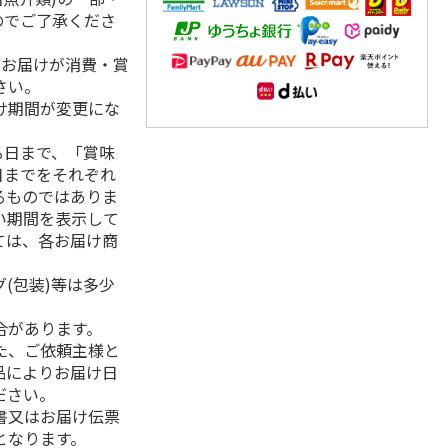
のでご了承くださ
、お届けが消費・賞
さい。
け期間が変更にな
る日まで、「賞味
日までをそれぞれ
るものではありま
い期間を表示して
ては、各お届け商
(包装)等は多少
合があります。
た、ご依頼主様と
品によりお届け日
ださい。
書又はお届け伝票
となります。