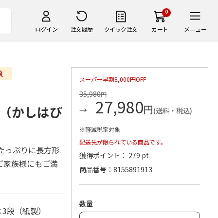
0
ログイン
注文履歴
クイック注文
カート
メニュー
スーパー早割8,000円OFF
35,980
円
27,980
円
（かしはび
(送料・税込)
※軽減税率対象
配送先が限られている商品です。
たっぷりに長方形
獲得ポイント： 279 pt
ご家族様にもご満
商品番号
8155891913
数量
）×3段（紙製）