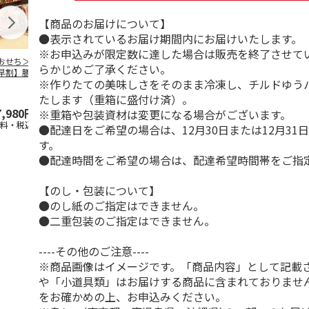
【商品のお届けについて】
●表示されているお届け期間内にお届けいたします。
※お申込みが限定数に達した場合は販売を終了させて
おせち＞【スーパ
＜おせち＞【冷凍】
＜おせち＞【冷凍】
＜おせち＞【
らかじめご了承ください。
早割】膳人（かし
おせち早割 札幌市
おせち早割 蟹と肉
おせち早割 
※作りたての美味しさをそのまま冷凍し、チルドゆう
びと） 和洋中三
中央卸売市場発 彩
オードブルおせち
中央卸売市場
重
膳
の初
…
たします（重箱に盛付け済）。
7,980円
15,000円
22,180円
20,300円
※重箱や包装資材は変更になる場合がございます。
送料・税込)
(送料・税込)
(送料・税込)
(送料・税込)
●配達日をご希望の場合は、12月30日または12月31
す。
●配達時間をご希望の場合は、配達希望時間帯をご指
【のし・包装について】
●のし紙のご指定はできません。
●二重包装のご指定はできません。
----その他のご注意----
※商品画像はイメージです。「商品内容」として記載
や「小道具類」はお届けする商品に含まれておりませ
をお確かめの上、お申込みください。