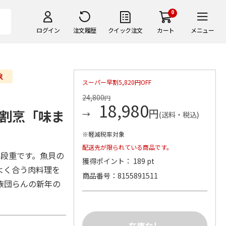
0
ログイン
注文履歴
クイック注文
カート
メニュー
スーパー早割5,820円OFF
24,800
円
18,980
円
割烹「味ま
(送料・税込)
※軽減税率対象
配送先が限られている商品です。
三段重です。魚貝の
獲得ポイント： 189 pt
よく合う肉料理を
商品番号
8155891511
族団らんの新年の