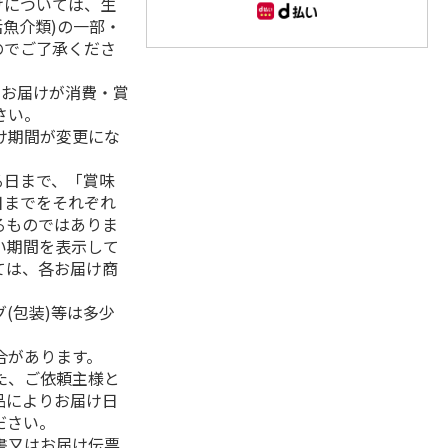
けについては、生
活魚介類)の一部・
のでご了承くださ
、お届けが消費・賞
さい。
け期間が変更にな
る日まで、「賞味
日までをそれぞれ
るものではありま
い期間を表示して
ては、各お届け商
(包装)等は多少
合があります。
た、ご依頼主様と
品によりお届け日
ださい。
書又はお届け伝票