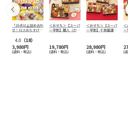
「20点以上詰め合わ
＜おせち＞【スーパ
＜おせち＞【スーパ
＜
せ！ロスおたすけセ
ー早割】膳人（かし
ー早割】千賀屋謹
ー
ット」
はびと） 和洋中二
製 迎春おせち料理
は
4.0
（18）
段重
「千富
…
段
3,980円
19,780円
28,980円
2
(送料・税込)
(送料・税込)
(送料・税込)
(