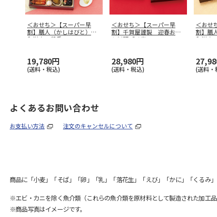
＜おせち＞【スーパー早
＜おせち＞【スーパー早
＜おせ
割】膳人（かしはびと）
割】千賀屋謹製 迎春おせ
割】膳
和洋中二段重
ち料理「千富
…
和洋中
19,780円
28,980円
27,9
(送料・税込)
(送料・税込)
(送料・
よくあるお問い合わせ
お支払い方法
注文のキャンセルについて
商品に「小麦」「そば」「卵」「乳」「落花生」「えび」「かに」「くるみ」
※エビ・カニを除く魚介類（これらの魚介類を原材料として製造された加工品
※商品写真はイメージです。