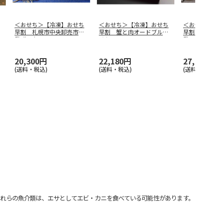
＜おせち＞【冷凍】おせち
＜おせち＞【冷凍】おせち
＜おせち＞
早割 札幌市中央卸売市場
早割 蟹と肉オードブルお
早割 札幌
発 北の初
…
せち
発 北の漁
20,300円
22,180円
27,000円
(送料・税込)
(送料・税込)
(送料・税込)
れらの魚介類は、エサとしてエビ・カニを食べている可能性があります。