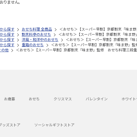
おりません。
から探す
おせち料理 全商品
＜おせち＞【スーパー早割】京都割烹「味ま野
から探す
割烹料亭のおせち
＜おせち＞【スーパー早割】京都割烹「味ま野
から探す
洋風・和洋中のおせち
＜おせち＞【スーパー早割】京都割烹「味
から探す
重箱のおせち
＜おせち＞【スーパー早割】京都割烹「味ま野」監
その他
＜おせち＞【スーパー早割】京都割烹「味ま野」監修 おせち料理三段重
お歳暮
おせち
クリスマス
バレンタイン
ホワイト
グッズストア
ソーシャルギフトストア