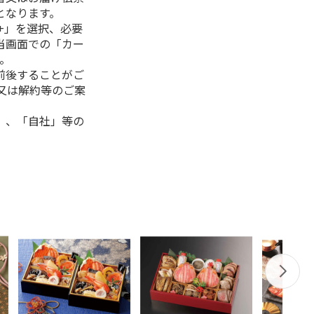
となります。
+」を選択、必要
当画面での「カー
。
前後することがご
又は解約等のご案
」、「自社」等の