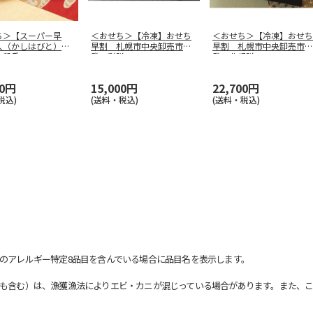
ち＞【スーパー早
＜おせち＞【冷凍】おせち
＜おせち＞【冷凍】おせち
人（かしはびと）
早割 札幌市中央卸売市場
早割 札幌市中央卸売市場
三段重
発 彩膳
発 北都膳
80円
15,000円
22,700円
税込)
(送料・税込)
(送料・税込)
のアレルギー特定8品目を含んでいる場合に品目名を表示します。
も含む）は、漁獲漁法によりエビ・カニが混じっている場合があります。また、こ