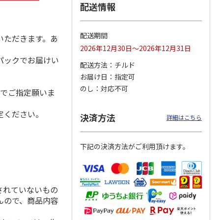
配送情報
配送期間
いただきます。あ
冷凍】
＜おせち＞【冷凍】
＜おせち＞【冷凍】
＜おせち＞【冷凍】
2026年12月30日～2026年12月31日
札幌市
おせち早割 札幌市
おせち早割 札幌市
おせち早割 蟹甲羅
パックでお届けい
発 北
中央卸売市場発 北
中央卸売市場発 北
もりおせち
配送方法
チルド
都膳
の漁
…
お届け日
指定可
22,700円
27,000円
22,180円
のし
対応不可
(送料・税込)
(送料・税込)
(送料・税込)
日でご指定願いま
定ください。
決済方法
詳細はこちら
下記の決済方法がご利用頂けます。
されていないもの
んので、商品内容