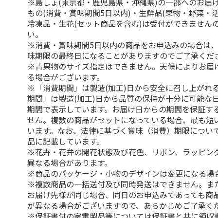
※島しょ(東京都・鹿児島県・沖縄県)の一部へのお届
もの(消費・賞味期間5日以内)・生鮮品(果物・野菜・
冷凍品・生花(セット商品を含む)は受付ができません
い。
※消費・賞味期間5日以内の商品をお申込みの場合は
味期限の最終日になることがありますのでご了承くだ
※青果物のサイズ指定はできません。天候によりお届
る場合がございます。
※「消費期間」は製造(加工)日から安全に召し上がれ
期間」は製造(加工)日から品質の保持が十分に可能な
期間で表示しています。お届け日からの期間を保証す
せん。複数の商品がセットになっている場合、最も短
います。なお、法律に基づく賞味（消費）期限につい
品に記載しています。
※花卉・花弁の開花状態及び花色、リボン、ラッピング
異なる場合があります。
※商品のパッケージ・小物のデザインは変更になる場
※複数商品の一括送付及び同時発送はできません。ま
お届け先様が同じ場合、同日のお申込みであっても商
が異なる場合がございますので、あらかじめご了承く
※保証書付の家電製品等については保証書と共に領収