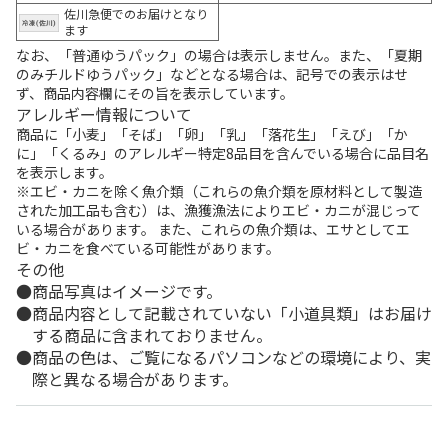
佐川急便でのお届けとなり
ます
なお、「普通ゆうパック」の場合は表示しません。また、「夏期
のみチルドゆうパック」などとなる場合は、記号での表示はせ
ず、商品内容欄にその旨を表示しています。
アレルギー情報について
商品に「小麦」「そば」「卵」「乳」「落花生」「えび」「か
に」「くるみ」のアレルギー特定8品目を含んでいる場合に品目名
を表示します。
※エビ・カニを除く魚介類（これらの魚介類を原材料として製造
された加工品も含む）は、漁獲漁法によりエビ・カニが混じって
いる場合があります。 また、これらの魚介類は、エサとしてエ
ビ・カニを食べている可能性があります。
その他
商品写真はイメージです。
商品内容として記載されていない「小道具類」はお届け
する商品に含まれておりません。
商品の色は、ご覧になるパソコンなどの環境により、実
際と異なる場合があります。