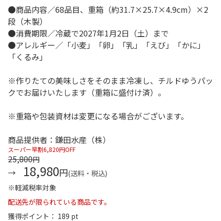
●商品内容／68品目、重箱（約31.7×25.7×4.9cm）×2
段（木製）
●消費期限／冷蔵で2027年1月2日（土）まで
●アレルギー／「小麦」「卵」「乳」「えび」「かに」
「くるみ」
※作りたての美味しさをそのまま冷凍し、チルドゆうパッ
クでお届けいたします（重箱に盛付け済）。
※重箱や包装資材は変更になる場合がございます。
商品提供者：鎌田水産（株）
スーパー早割6,820円OFF
25,800
円
18,980
円
(送料・税込)
※軽減税率対象
配送先が限られている商品です。
獲得ポイント： 189 pt