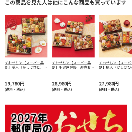
この商品を見た人は他にこんな商品も買っています
＜おせち＞【スーパー早
＜おせち＞【スーパー早
＜おせち＞【スーパ
割】膳人（かしはびと）
割】千賀屋謹製 迎春おせ
割】膳人（かしは
和洋中二段重
ち料理「千富士」和風三段
和洋中三段重
重
19,780円
28,980円
27,980円
(送料・税込)
(送料・税込)
(送料・税込)