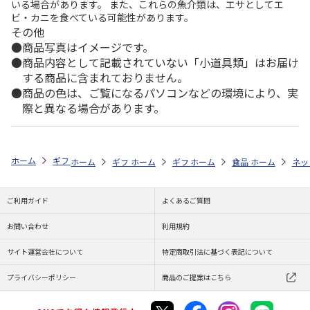
いる場合があります。 また、これらの魚介類は、エサとしてエ
ビ・カニを食べている可能性があります。
その他
商品写真はイメージです。
商品内容として記載されていない「小道具類」はお届け
する商品に含まれておりません。
商品の色は、ご覧になるパソコンなどの環境により、実
際と異なる場合があります。
ホーム
ギフトストア
敬老の日ギフト・プレゼント特集 2026
フルー
ホーム
ギフトストア
ホーム
ギフトストア
敬老の日ギフト・プレゼント特集 2
ホーム
食品・グルメストア
敬老の日ギフト・プ
ホーム
ネッ
ご利用ガイド
よくあるご質問
お問い合わせ
利用規約
サイト運営会社について
特定商取引法に基づく表記について
プライバシーポリシー
商品のご提案はこちら