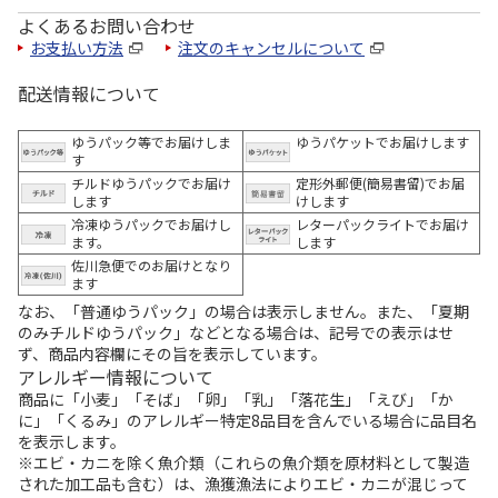
よくあるお問い合わせ
お支払い方法
注文のキャンセルについて
配送情報について
ゆうパック等でお届けしま
ゆうパケットでお届けします
す
チルドゆうパックでお届け
定形外郵便(簡易書留)でお届
します
けします
冷凍ゆうパックでお届けし
レターパックライトでお届け
ます。
します
佐川急便でのお届けとなり
ます
なお、「普通ゆうパック」の場合は表示しません。また、「夏期
のみチルドゆうパック」などとなる場合は、記号での表示はせ
ず、商品内容欄にその旨を表示しています。
アレルギー情報について
商品に「小麦」「そば」「卵」「乳」「落花生」「えび」「か
に」「くるみ」のアレルギー特定8品目を含んでいる場合に品目名
を表示します。
※エビ・カニを除く魚介類（これらの魚介類を原材料として製造
された加工品も含む）は、漁獲漁法によりエビ・カニが混じって