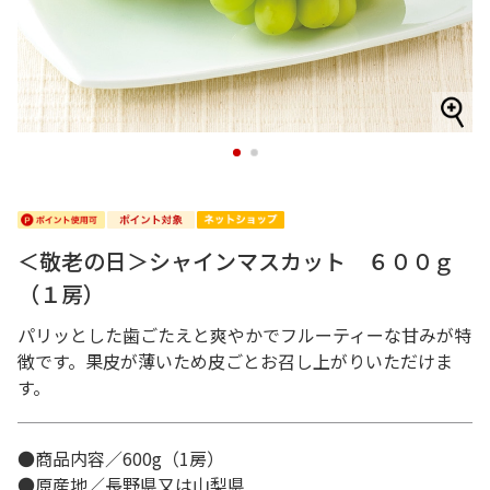
1
2
＜敬老の日＞シャインマスカット ６００ｇ
（１房）
パリッとした歯ごたえと爽やかでフルーティーな甘みが特
徴です。果皮が薄いため皮ごとお召し上がりいただけま
す。
●商品内容／600g（1房）
●原産地／長野県又は山梨県