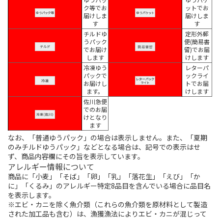
ク等でお
ットでお
届けしま
届けしま
す
す
チルドゆ
定形外郵
うパック
便(簡易書
でお届け
留)でお届
します
けします
冷凍ゆう
レターパ
パックで
ックライ
お届けし
トでお届
ます。
けします
佐川急便
でのお届
けとなり
ます
なお、「普通ゆうパック」の場合は表示しません。また、「夏期
のみチルドゆうパック」などとなる場合は、記号での表示はせ
ず、商品内容欄にその旨を表示しています。
アレルギー情報について
商品に「小麦」「そば」「卵」「乳」「落花生」「えび」「か
に」「くるみ」のアレルギー特定8品目を含んでいる場合に品目名
を表示します。
※エビ・カニを除く魚介類（これらの魚介類を原材料として製造
された加工品も含む）は、漁獲漁法によりエビ・カニが混じって