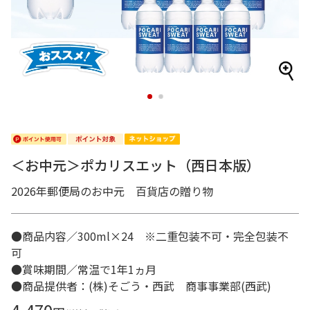
1
2
＜お中元＞ポカリスエット（西日本版）
2026年郵便局のお中元 百貨店の贈り物
●商品内容／300ml×24 ※二重包装不可・完全包装不
可
●賞味期間／常温で1年1ヵ月
●商品提供者：(株)そごう・西武 商事事業部(西武)