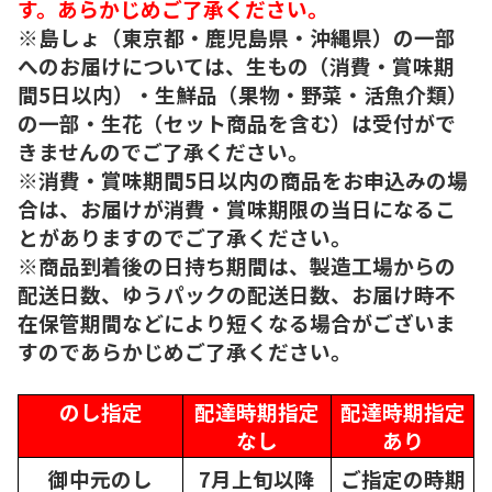
す。あらかじめご了承ください。
※島しょ（東京都・鹿児島県・沖縄県）の一部
へのお届けについては、生もの（消費・賞味期
間5日以内）・生鮮品（果物・野菜・活魚介類）
の一部・生花（セット商品を含む）は受付がで
きませんのでご了承ください。
※消費・賞味期間5日以内の商品をお申込みの場
合は、お届けが消費・賞味期限の当日になるこ
とがありますのでご了承ください。
※商品到着後の日持ち期間は、製造工場からの
配送日数、ゆうパックの配送日数、お届け時不
在保管期間などにより短くなる場合がございま
すのであらかじめご了承ください。
のし指定
配達時期指定
配達時期指定
なし
あり
御中元のし
7月上旬以降
ご指定の時期