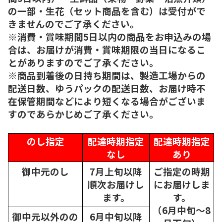
の一部・生花（セット商品を含む）は受付がで
きませんのでご了承ください。
※消費・賞味期間5日以内の商品をお申込みの場
合は、お届けが消費・賞味期限の当日になるこ
とがありますのでご了承ください。
※商品到着後の日持ち期間は、製造工場からの
配送日数、ゆうパックの配送日数、お届け時不
在保管期間などにより短くなる場合がございま
すのであらかじめご了承ください。
のし指定
配達時期指定
配達時期指定
なし
あり
御中元のし
7月上旬以降
ご指定の時期
順次
お届けし
にお届けしま
ます。
す。
（6月中旬～8
御中元以外のの
6月中旬以降