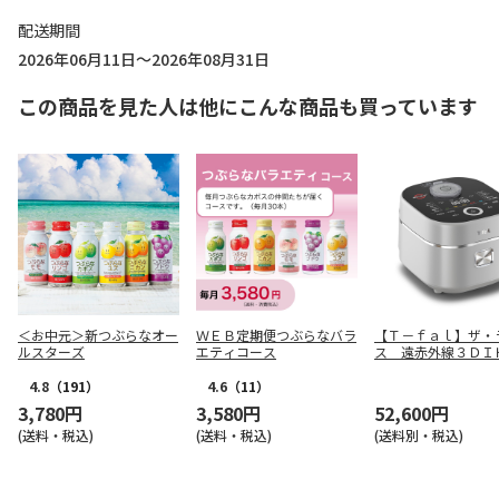
配送期間
2026年06月11日～2026年08月31日
この商品を見た人は他にこんな商品も買っています
＜お中元＞新つぶらなオー
ＷＥＢ定期便つぶらなバラ
【Ｔ－ｆａｌ】ザ・
ルスターズ
エティコース
ス 遠赤外線３ＤＩ
器 ＲＫ８９０ＥＪ
4.8
（191）
4.6
（11）
3,780円
3,580円
52,600円
(送料・税込)
(送料・税込)
(送料別・税込)