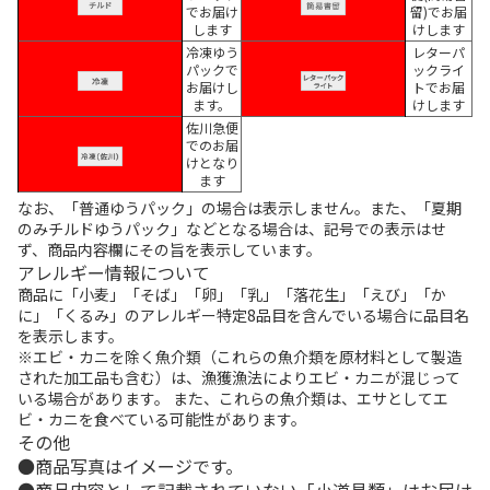
でお届け
留)でお届
します
けします
冷凍ゆう
レターパ
パックで
ックライ
お届けし
トでお届
ます。
けします
佐川急便
でのお届
けとなり
ます
なお、「普通ゆうパック」の場合は表示しません。また、「夏期
のみチルドゆうパック」などとなる場合は、記号での表示はせ
ず、商品内容欄にその旨を表示しています。
アレルギー情報について
商品に「小麦」「そば」「卵」「乳」「落花生」「えび」「か
に」「くるみ」のアレルギー特定8品目を含んでいる場合に品目名
を表示します。
※エビ・カニを除く魚介類（これらの魚介類を原材料として製造
された加工品も含む）は、漁獲漁法によりエビ・カニが混じって
いる場合があります。 また、これらの魚介類は、エサとしてエ
ビ・カニを食べている可能性があります。
その他
商品写真はイメージです。