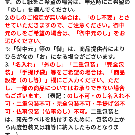
す。のし紙をご希望の場合は、申込時にご希望の
「のし」を選んでください。
2.
のしのご指定が無い場合は、「のし不要」とさ
せていただきますので、ご注意ください。御中
元のしをご希望の場合は、「御中元のし」をお
選びください。
※「御中元」等の「御」は、商品提供者により
ひらがなの「お」になる場合がございます。
3.
「名入れ」「外のし」「二重包装」「完全包
装」「手提げ袋」等をご希望の場合は、「商品
設定（のし等）」欄にご入力ください。ただ
し、一部の商品についてはお承りできない場合
もございます。
（表記：
のし不可・のし名入れ不
可・二重包装不可・完全包装不可・手提げ袋不
可・仏事包装（仏事のし）不可。
二重包装と
は、宛先ラベルを貼付するために、包装の上か
ら再度包装又は箱等に納入したものとなりま
す。）