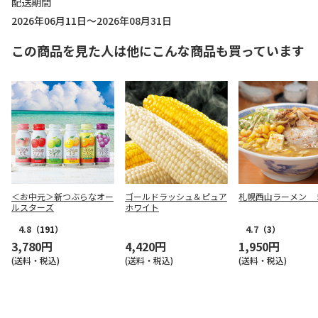
配送期間
2026年06月11日～2026年08月31日
この商品を見た人は他にこんな商品も買っています
＜お中元＞新つぶらなオー
ゴールドラッシュ＆ピュア
札幌西山ラーメン 
ルスターズ
ホワイト
4.8
（191）
4.7
（3）
3,780円
4,420円
1,950円
(送料・税込)
(送料・税込)
(送料・税込)