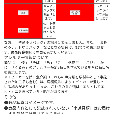
します
けします
冷凍ゆう
レターパ
パックで
ックライ
お届けし
トでお届
ます。
けします
佐川急便
でのお届
けとなり
ます
なお、「普通ゆうパック」の場合は表示しません。また、「夏期
のみチルドゆうパック」などとなる場合は、記号での表示はせ
ず、商品内容欄にその旨を表示しています。
アレルギー情報について
商品に「小麦」「そば」「卵」「乳」「落花生」「えび」「か
に」「くるみ」のアレルギー特定8品目を含んでいる場合に品目名
を表示します。
※エビ・カニを除く魚介類（これらの魚介類を原材料として製造
された加工品も含む）は、漁獲漁法によりエビ・カニが混じって
いる場合があります。 また、これらの魚介類は、エサとしてエ
ビ・カニを食べている可能性があります。
その他
商品写真はイメージです。
商品内容として記載されていない「小道具類」はお届け
する商品に含まれておりません。