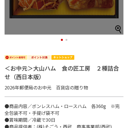
1
2
＜お中元＞大山ハム 食の匠工房 ２種詰合
せ（西日本版）
2026年郵便局のお中元 百貨店の贈り物
●商品内容／ボンレスハム・ロースハム 各360g ※完
全包装不可・手提げ袋不可
●賞味期間／冷蔵で30日
●商品提供者：(株)そごう・西武 商事事業部(西武)