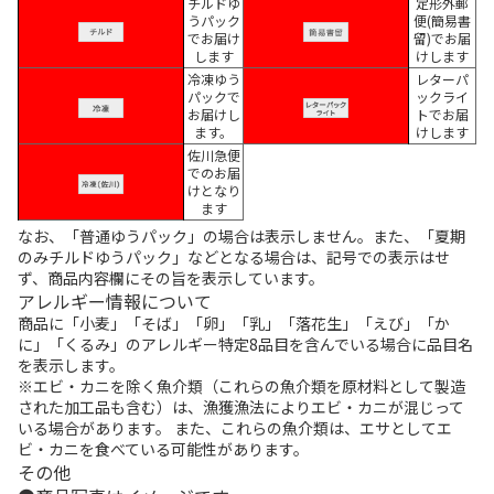
チルドゆ
定形外郵
うパック
便(簡易書
でお届け
留)でお届
します
けします
冷凍ゆう
レターパ
パックで
ックライ
お届けし
トでお届
ます。
けします
佐川急便
でのお届
けとなり
ます
なお、「普通ゆうパック」の場合は表示しません。また、「夏期
のみチルドゆうパック」などとなる場合は、記号での表示はせ
ず、商品内容欄にその旨を表示しています。
アレルギー情報について
商品に「小麦」「そば」「卵」「乳」「落花生」「えび」「か
に」「くるみ」のアレルギー特定8品目を含んでいる場合に品目名
を表示します。
※エビ・カニを除く魚介類（これらの魚介類を原材料として製造
された加工品も含む）は、漁獲漁法によりエビ・カニが混じって
いる場合があります。 また、これらの魚介類は、エサとしてエ
ビ・カニを食べている可能性があります。
その他