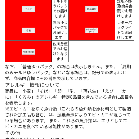
チルドゆ
定形外郵
うパック
便(簡易書
でお届け
留)でお届
します
けします
冷凍ゆう
レターパ
パックで
ックライ
お届けし
トでお届
ます。
けします
佐川急便
でのお届
けとなり
ます
なお、「普通ゆうパック」の場合は表示しません。また、「夏期
のみチルドゆうパック」などとなる場合は、記号での表示はせ
ず、商品内容欄にその旨を表示しています。
アレルギー情報について
商品に「小麦」「そば」「卵」「乳」「落花生」「えび」「か
に」「くるみ」のアレルギー特定8品目を含んでいる場合に品目名
を表示します。
※エビ・カニを除く魚介類（これらの魚介類を原材料として製造
された加工品も含む）は、漁獲漁法によりエビ・カニが混じって
いる場合があります。 また、これらの魚介類は、エサとしてエ
ビ・カニを食べている可能性があります。
その他