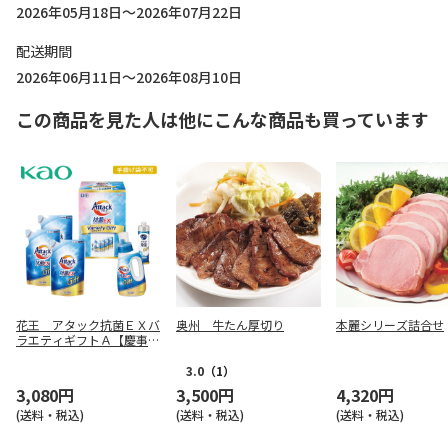
2026年05月18日～2026年07月22日
配送期間
2026年06月11日～2026年08月10日
この商品を見た人は他にこんな商品も買っています
花王 アタック抗菌ＥＸバ
奥州 牛たん厚切り
本麗シリーズ詰合せ
ラエティギフトＡ【慶事
用】
3.0
（1）
3,080円
3,500円
4,320円
(送料・税込)
(送料・税込)
(送料・税込)