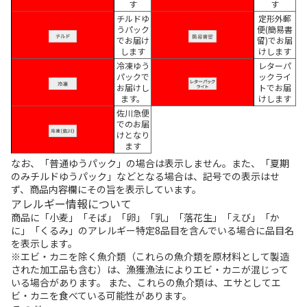
す
す
チルドゆ
定形外郵
うパック
便(簡易書
でお届け
留)でお届
します
けします
冷凍ゆう
レターパ
パックで
ックライ
お届けし
トでお届
ます。
けします
佐川急便
でのお届
けとなり
ます
なお、「普通ゆうパック」の場合は表示しません。また、「夏期
のみチルドゆうパック」などとなる場合は、記号での表示はせ
ず、商品内容欄にその旨を表示しています。
アレルギー情報について
商品に「小麦」「そば」「卵」「乳」「落花生」「えび」「か
に」「くるみ」のアレルギー特定8品目を含んでいる場合に品目名
を表示します。
※エビ・カニを除く魚介類（これらの魚介類を原材料として製造
された加工品も含む）は、漁獲漁法によりエビ・カニが混じって
いる場合があります。 また、これらの魚介類は、エサとしてエ
ビ・カニを食べている可能性があります。