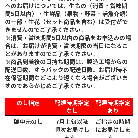
へのお届けについては、生もの（消費・賞味期
間5日以内）・生鮮品（果物・野菜・活魚介類）
の一部・生花（セット商品を含む）は受付がで
きませんのでご了承ください。
※消費・賞味期間5日以内の商品をお申込みの場
合は、お届けが消費・賞味期限の当日になるこ
とがありますのでご了承ください。
※商品到着後の日持ち期間は、製造工場からの
配送日数、ゆうパックの配送日数、お届け時不
在保管期間などにより短くなる場合がございま
すのであらかじめご了承ください。
のし指定
配達時期指定
配達時期指定
なし
あり
御中元のし
7月上旬以降
ご指定の時期
順次
お届けし
にお届けしま
ます。
す。