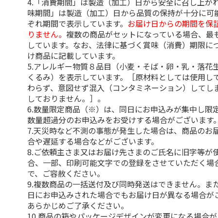
4.「消費期間」は製造（加工）日から安全に召し上が
味期間」は製造（加工）日から品質の保持が十分に可
ぞれ期間で表示しています。
お届け日からの期間を保
りません。
複数の商品がセットになっている場合、最
しています。なお、法律に基づく賞味（消費）期限に
け商品に記載しています。
5.アレルギー物質８品目（小麦・そば・卵・乳・落花
くるみ）を表示しています。［原材料としては使用し
わらず、意図せず混入（コンタミネーション）してし
しておりません。］。
6.数量限定商品（※）は、同日にお申込みが集中し限
数量超過分のお申込みをお受けする場合がございます
7.天災時など不測の事態が発生した場合は、商品のお
合や遅延する場合などがございます。
8.ご依頼主さま又はお届け先さまのご氏名に旧字等が
合、一部、印刷可能文字での登録をさせていただく場
で、ご容赦ください。
9.複数商品の一括送付及び同時発送はできません。ま
日にお申込みされた場合でもお届け日が異なる場合が
あらかじめご了承ください。
10.商品の箱やパッケージデザインが変更になる場合