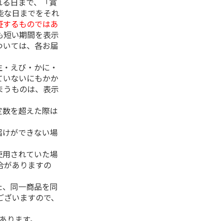
れる日まで、「賞
能な日までをそれ
証するものではあ
も短い期間を表示
ついては、各お届
生・えび・かに・
ていないにもかか
まうものは、表示
定数を超えた際は
。
届けができない場
使用されていた場
合がありますの
た、同一商品を同
ございますので、
があります。