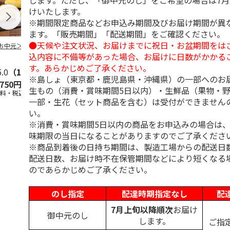
します。ただし、「御中元のし」をご希望の場合は7
けいたします。
※期間限定商品などお申込み期間及びお届け期間が異
ます。「販売期間」「配送期間」をご確認ください。
●天候や注文状況、お届けまでに祝日・お盆期間をは
お中元＞３種詰合
柿安本店 極松阪牛
【冷凍】大阪お好み
＜お中元＞信
しぐれ煮詰合せ
焼き人気店の味比べ
おやき こや
込内容に不備等があった場合、お届けに日数がかかる
EM29
セット
５個）
す。あらかじめご了承ください。
5.0
（1）
5.0
（1）
※島しょ（東京都・鹿児島県・沖縄県）の一部へのお
,750円
4,012円
4,300円
3,800円
生もの（消費・賞味期間5日以内）・生鮮品（果物・
送料・税込)
(送料・税込)
(送料・税込)
(送料・税込)
一部・生花（セット商品を含む）は受付ができません
い。
※消費・賞味期間5日以内の商品をお申込みの場合は
味期限の当日になることがありますのでご了承くださ
※商品到着後の日持ち期間は、製造工場からの配送日
配送日数、お届け時不在保管期間などにより短くなる
のであらかじめご了承ください。
のし指定
配達時期指定なし
配
7月上旬以降順次
お届け
御中元のし
します。
ご指