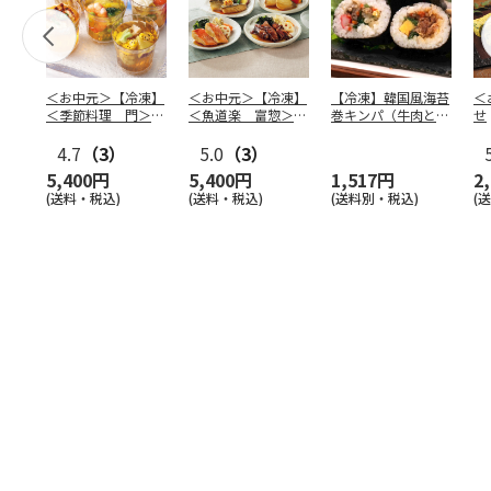
＜お中元＞【冷凍】
＜お中元＞【冷凍】
【冷凍】韓国風海苔
＜
＜季節料理 門＞京
＜魚道楽 富惣＞レ
巻キンパ（牛肉と野
せ
の涼風ゼリー寄せ
ンジで簡単！骨とり
菜ナムル）F
4.7
（3）
煮魚
5.0
…
（3）
5,400円
5,400円
1,517円
2
(送料・税込)
(送料・税込)
(送料別・税込)
(