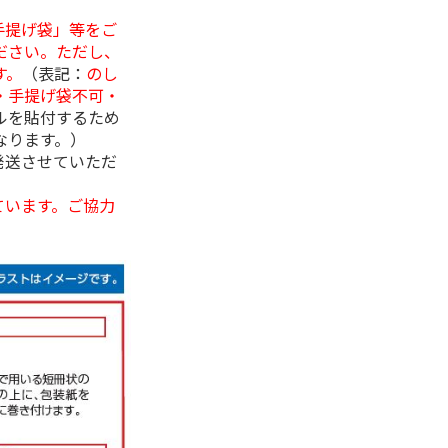
手提げ袋」等をご
ださい。ただし、
す。
（表記：
のし
・手提げ袋不可・
ルを貼付するため
なります。）
発送させていただ
ています。ご協力