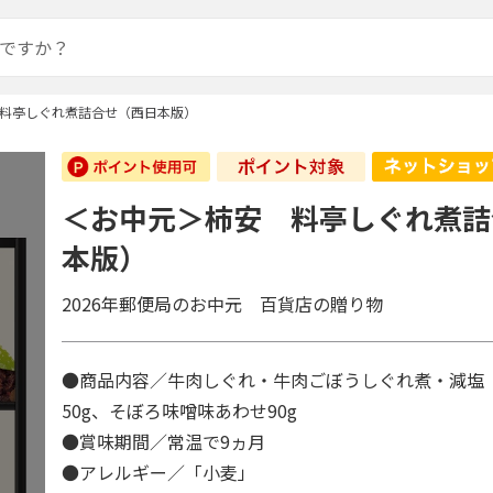
料亭しぐれ煮詰合せ（西日本版）
＜お中元＞柿安 料亭しぐれ煮詰
本版）
2026年郵便局のお中元 百貨店の贈り物
●商品内容／牛肉しぐれ・牛肉ごぼうしぐれ煮・減塩
50g、そぼろ味噌味あわせ90g
●賞味期間／常温で9ヵ月
●アレルギー／「小麦」