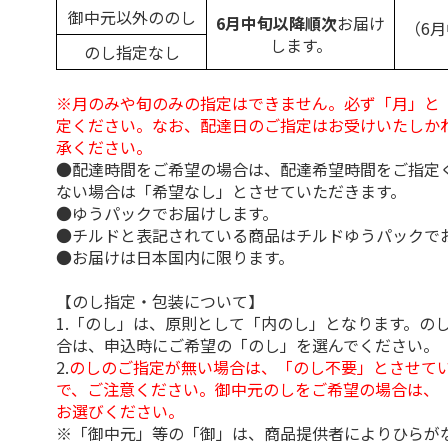
御中元以外ののし
6月中旬以降順次
お届け
（6
します。
のし指定なし
※月のみや旬のみの指定はできません。必ず「月」と
定ください。なお、配達日のご指定はお受けいたしか
承ください。
●配達時間をご希望の場合は、配達希望時間をご指定
ない場合は「希望なし」とさせていただきます。
●ゆうパックでお届けします。
●チルドと表記されている商品はチルドゆうパックで
●お届けは日本国内に限ります。
【のし指定・包装について】
1.「のし」は、原則として「内のし」となります。の
合は、申込時にご希望の「のし」を選んでください。
2.
のしのご指定が無い場合は、「のし不要」とさせて
で、ご注意ください。御中元のしをご希望の場合は、
お選びください。
※「御中元」等の「御」は、商品提供者によりひらが