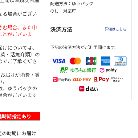
月上旬以降順次お届
配送方法
ゆうパック
のし
対応可
なる場合がござい
さむ場合、また申
州地粉
＜お中元＞【冷凍】
＜博多一番どり＞や
＜お中元＞＜日本の
決済方法
詳細はこちら
き（２
＜おこわ米八×人形
きとりセブン７種詰
極み＞鯖缶セット
ことがございま
町今半＞黒毛和牛の
合せ
すき
5.0
…
（1）
届けについては、
下記の決済方法がご利用頂けます。
4,320円
4,320円
4,650円
野菜・活魚介類）の
(送料・税込)
(送料・税込)
(送料・税込)
のでご了承くださ
、お届けが消費・賞
い。
数、ゆうパックの
場合がございます
達時期指定あり
定の時期にお届け