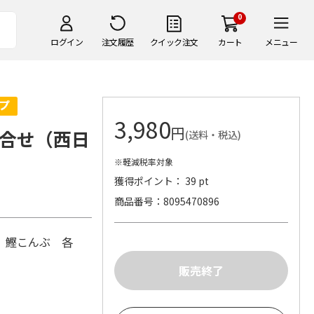
0
ログイン
注文履歴
クイック注文
カート
メニュー
3,980
円
合せ（西日
(送料・税込)
※軽減税率対象
獲得ポイント： 39 pt
商品番号
8095470896
 鰹こんぶ 各